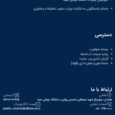
دبیرستان پسرانه دانشگاه بوعلی سینا
همایش‌ها
سامانه پاسخگوئی به شکایات وزارت علوم، تحقیقات و فناوری
انتشارات
دانشگاه
نشر
کتب
مجلات
دسترسی
علمی
فصلنامه
معاونت
سامانه شفافیت
پژوهش
بیانیه صیانت از داده‌ها
و
گزارش آماری وب‌ سایت
فناوری
سامانه فوریت‌های اداری (فؤاد)
ارتباط با ما
نشانی
کدپستی
همدان، چهارباغ شهید مصطفی احمدی روشن، دانشگاه بوعلی سینا
۶۵۱۷۸-۳۸۶۹۵
شماره تماس
پست الکترونیک
public_relation[at]basu.ac.ir
31400000 - 081