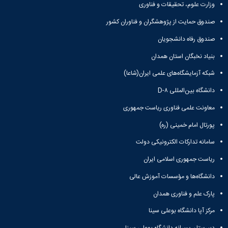
زمین
آزمایشگاه
و
وزارت علوم، تحقیقات و فناوری
دانشگاه
آموزش
معظم
چمن
باستان
حسابداری
(محمد)
کارکنان
رهبری
صندوق حمایت از پژوهشگران و فناوران کشور
شناسی
سالن‌های
رزن
سایر
تماس
ورزشی
آزمایشگاه
صنایع
تقویم
صندوق رفاه دانشجویان
با
تفریحی-
هوش
غذایی
آموزشی
دانشگاه
سیاحتی
ربات
بنیاد نخبگان استان همدان
بهار
نظامنامه
روابط
باغ
و
مجتمع
اخلاق
عمومی
شبکه آزمایشگاه‌های علمی ایران(شاعا)
دانشگاه
بینایی
آموزش
آموزش
آدرس
موزه
آزمایشگاه
عالی
دانش‌آموختگان
دانشگاه بین‌المللی D-۸
دانشکده‌ها
تاریخ
ژئوماتیک
فاطمیه
شماره
طبیعی
معاونت علمی فناوری ریاست جمهوری
پژوهش
نهاوند
تلفن‌ها
کتابخانه
(ویژه
پورتال امام خمینی (ره)
مرکزی
دختران)
و
سامانه تدارکات الکترونیکی دولت
مرکز
ریاست جمهوری اسلامی ایران
اسناد
پایان
دانشگاه‌ها و مؤسسات آموزش عالی
نامه
و
پارک علم و فناوری همدان
رساله
مرکز آپا دانشگاه بوعلی سینا
علم
سنجی