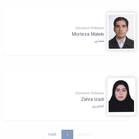
Assistant Professor
Morteza Maleki
معماری
Assistant Professor
Zahra Izadi
کشاورزی
next
1
before