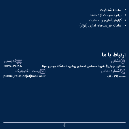
سامانه شفافیت
بیانیه صیانت از داده‌ها
گزارش آماری وب‌ سایت
سامانه فوریت‌های اداری (فؤاد)
ارتباط با ما
نشانی
کدپستی
همدان، چهارباغ شهید مصطفی احمدی روشن، دانشگاه بوعلی سینا
۶۵۱۷۸-۳۸۶۹۵
شماره تماس
پست الکترونیک
public_relation[at]basu.ac.ir
31400000 - 081