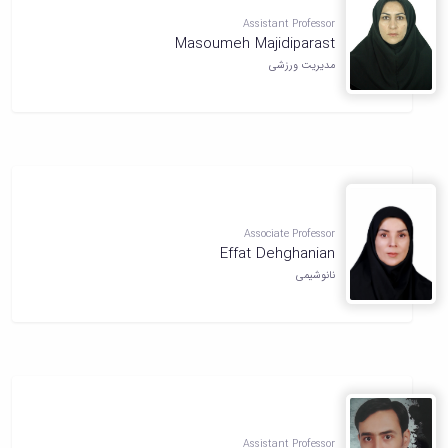
Assistant Professor
Masoumeh Majidiparast
مدیریت ورزشی
Associate Professor
Effat Dehghanian
نانوشیمی
Assistant Professor