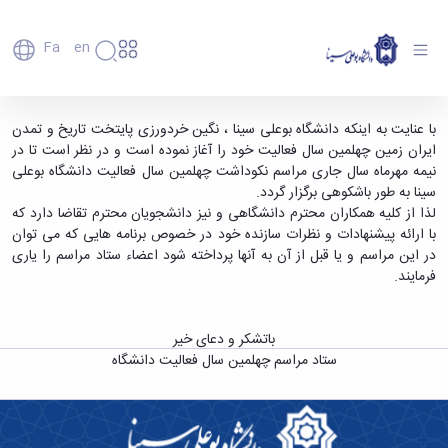
Fa
En
دانشگاه
دانشگاه
اعضای
اطلاعیه شماره 1 - دانشگاه بوعلی سینا همدان
با عنایت به اینکه دانشگاه بوعلی سینا ، نگین خردورزی پایتخت تاریخ و تمدن
تاریخچه
هیأت
ایران زمین چهلمین سال فعالیت خود را آغاز نموده است و در نظر است تا در
علمی
و
نیمه مهرماه سال جاری مراسم نکوداشت چهلمین سال فعالیت دانشگاه بوعلی
کارکنان
معرفی
سینا به طور باشکوهی برگزار گردد.
دانشجویان
برنامه
لذا از کلیه همکاران محترم دانشگاهی و نیز دانشجویان محترم تقاضا دارد که
فارغ
راهبردی
با ارائه پیشنهادات و نظرات سازنده خود در خصوص برنامه هایی که می توان
التحصیلان
دانشگاه
در این مراسم و یا قبل از آن به آنها پرداخته شود اعضاء ستاد مراسم را یاری
دانشکده‌ها
نقشه
پردیس
فرمایند.
ارتباط
دانشگاه
اصلی
با ما
سازمان
مهندسی
روابط
دانشگاه
بین
کشاورزی
باتشکر و دعای خیر
معاونت
الملل
شیمی
ستاد مراسم چهلمین سال فعالیت دانشگاه
توسعه
(قدم
و
مدیریت
الآن)
علوم
Apply
و
نفت
Now
پشتیبانی
علوم