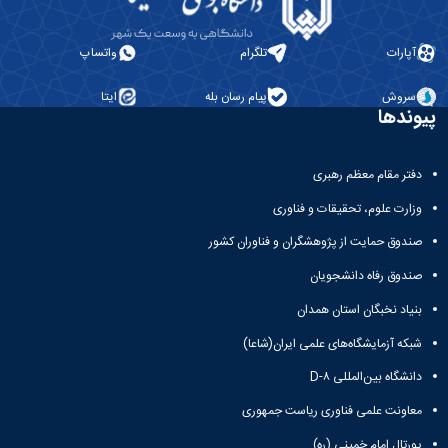
معاونت
انسانی
آموزشی
هنر
و
آپارات
تلگرام
واتساپ
و
تحصیلات
معماری
تکمیلی
دامپزشکی
سروش
پیام رسان بله
ایتا
معاونت
پیوندها
علوم
دانشجویی
پایه
معاونت
علوم
پژوهش
دفتر مقام معظم رهبری
اقتصادی
و
و
وزارت علوم، تحقیقات و فناوری
فناوری
اجتماعی
معاونت
صندوق حمایت از پژوهشگران و فناوران کشور
دانشکده
فرهنگی
های
صندوق رفاه دانشجویان
و
اقماری
اجتماعی
بنیاد نخبگان استان همدان
نهاد
نمایندگی
شبکه آزمایشگاه‌های علمی ایران(شاعا)
مقام
دانشگاه بین‌المللی D-۸
معظم
رهبری
معاونت علمی فناوری ریاست جمهوری
تماس
پورتال امام خمینی (ره)
با