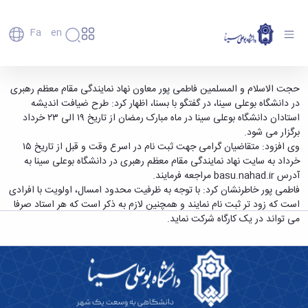
Fa
En
دانشگاه
دانشگاه
اعضای
برگزاری طرح ضیافت اندیشه استادان دانشگاه
حجت الاسلام و المسلمین فاطمی پور معاون نهاد نمایندگی مقام معظم رهبری
تاریخچه
هیأت
در دانشگاه بوعلی سینا، در گفتگو با بسنا، اظهار کرد: طرح ضیافت اندیشه
بوعلی سینا در ماه رمضان - دانشگاه بوعلی سینا
علمی
و
استادان دانشگاه بوعلی سینا در ماه مبارک رمضان از تاریخ ۱۹ الی ۲۳ خرداد
همدان
کارکنان
معرفی
برگزار می شود.
دانشجویان
برنامه
وی افزود: متقاضیان گرامی جهت ثبت نام در اسرع وقت و قبل از تاریخ ۱۵
فارغ
راهبردی
خرداد به سایت نهاد نمایندگی مقام معظم رهبری در دانشگاه بوعلی سینا به
التحصیلان
دانشگاه
آدرس
basu.nahad.ir
مراجعه فرمایند.
دانشکده‌ها
نقشه
پردیس
فاطمی پور خاطرنشان کرد: با توجه به ظرفیت محدود امسال، اولویت با افرادی
ارتباط
دانشگاه
اصلی
با ما
است که زود تر ثبت نام نمایند و همچنین لازم به ذکر است که هر استاد صرفا
سازمان
مهندسی
روابط
می تواند در یک کارگاه شرکت نماید.
دانشگاه
بین
کشاورزی
معاونت
الملل
شیمی
توسعه
(قدم
و
مدیریت
الآن)
علوم
Apply
و
نفت
Now
پشتیبانی
علوم