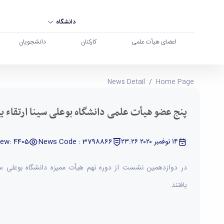
دانشگاه
اعضای هیأت علمی
کارکنان
دانشجویان
پنج عضو هیأت علمی دانشگاه بوعلی سینا ارتقاء یاف
News Detail
Home Page
پنج عضو هیأت علمی دانشگاه بوعلی سینا ارتقاء یا
١٤ نوفمبر ٢٠٢٠ ٢٣:٢٦
News Code : 3798866
iew: 4405
در دوازدهمین نشست از دوره نهم هیأت ممیزه دانشگاه بوعلی سی
یافتند.