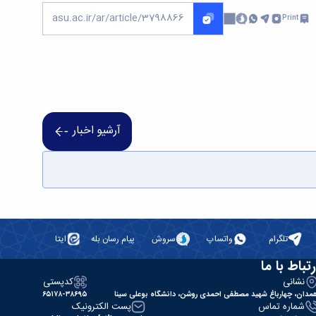
Print
آرشیو اخبار
تلگرام
واتساپ
سروش
پیام رسان بله
ایتا
رتباط با ما
نشانی
کدپستی
مدان، چهارباغ شهید مصطفی احمدی روشن، دانشگاه بوعلی سینا
۶۵۱۷۸-۳۸۶۹۵
شماره تماس
پست الکترونیک