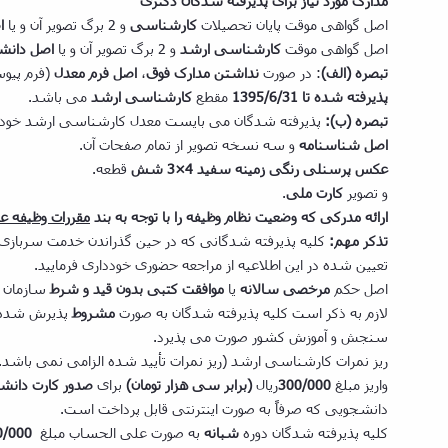
مدارک مورد نیاز برای پذیرفته­ شدگان دکتری
اصل گواهی موقت پایان تحصیلات
کارشناسی
و 2 برگ تصویر آن و یا
ا
اصل گواهی موقت
کارشناسی ارشد
و 2 برگ تصویر آن و یا
اصل دانش
تبصره (الف)
: در صورت
نداشتن مدارک فوق
،
اصل فرم معدل
(فرم پیوست) و 2 برگ تصویر آن و یا هر نوع گواه
پذیرفته شده تا 1395/6/31
مقطع
کارشناسی ارشد
می­ باشد.
تبصره (ب):
پذیرفته شدگان می بایست معدل کارشناسی ارشد خود را
اصل شناسنامه
و سه نسخه تصویر از تمام صفحات آن.
عکس پرسنلی رنگی زمینه سفید 4
×
3 شش
قطعه.
و تصویر
کارت ملی
.
ارائه مدرکی که وضعیت نظام وظیفه را با توجه به بند
مقررات وظیفه 
تذکر مهم:
کلیه پذیرفته­ شدگانی که در حین گذراندن خدمت سربازی م
تعیین شده در این اطلاعیه از مراجعه حضوری خودداری فرمایید.
اصل حکم
مرخصی سالانه
یا
موافقت کتبی بدون قید و شرط
سازمان 
لازم به ذکر است کلیه پذیرفته­ شدگان به صورت
مشروط
پذیرش­ شده
سنجش و آموزش کشور صورت می­ پذیرد.
ریز نمرات کارشناسی ارشد (ریز نمرات تأیید شده الزامی نمی باشد.
واریز مبلغ
300/000
ریال
(برابر سی هزار تومان)
برای
صدور کارت دانش
دانشجویی که صرفاً به صورت اینترنتی قابل پرداخت است.
کلیه پذیرفته­ شدگان دوره
شبانه
به صورت علی­ الحساب مبلغ
0/000