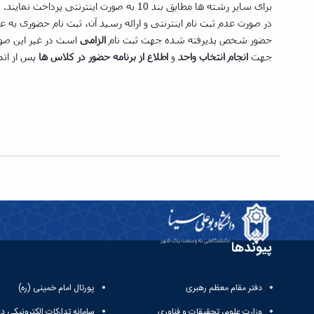
برای سایر رشته­ ها مطابق بند 10 به صورت اینترنتی پرداخت نمایند.
در صورت عدم ثبت نام اینترنتی و ارائه رسید آن، ثبت­ نام حضوری به ع
حضور شخص پذیرفته­ شده جهت ثبت­ نام
الزامی
است در غیر این صور
جهت
انجام انتخاب واحد
و
اطلاع از برنامه حضور در کلاس ها
پس از اتم
پیوندها
دفتر مقام معظم رهبری
پورتال امام خمینی (ره)
وزارت علوم، تحقیقات و فناوری
سامانه تدارکات الکترونیکی د