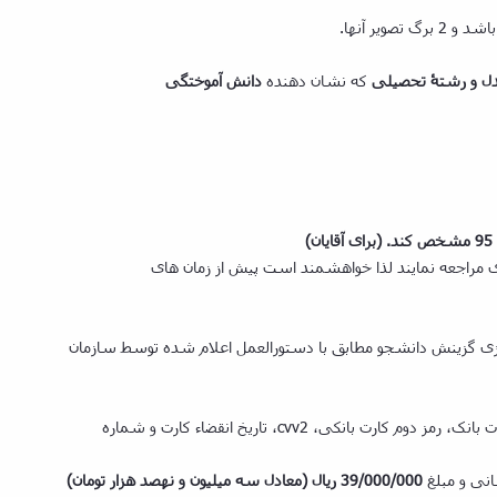
یر آنها.
ل و رشتۀ تحصیلی
که نشان­ دهنده
دانش­ آموختگی
 مراجعه نمایند لذا خواهشمند است پیش از زمان­ های
 گزینش دانشجو مطابق با دستورالعمل اعلام­ شده توسط سازمان
از طریق سامانه گلستان دانشگاه بوعلی سینا و با استفاده از شماره کارت بانک، رمز دوم کارت بانکی، cvv2، تاریخ انقضاء کارت و شماره
انی و مبلغ
39/000/000 ریال (معادل سه میلیون و نهصد هزار تومان)