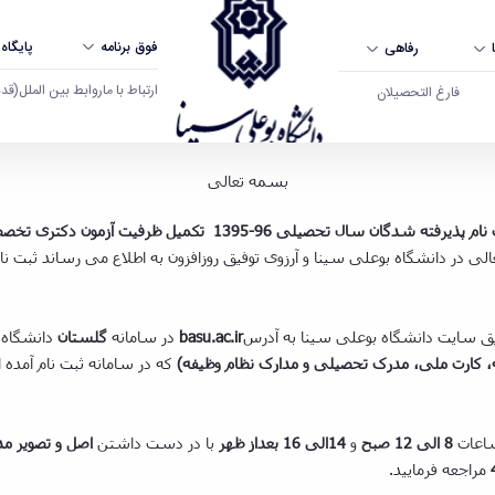
فوق برنامه
پایگاه
رفاهی
ارتباط با ما
روابط بین الملل
(قدم ال
فارغ التحصیلان
ی - دانشگاه بوعلی سینا همدان
بسمه تعالی
فته­ شدگان سال تحصیلی 96-1395 تکمیل ظرفیت آزمون دکتری تخصصی (
ر دانشگاه بوعلی سینا و آرزوی توفیق روزافزون به اطلاع می ­رساند ثبت نام 
ق سایت دانشگاه بوعلی سینا به آدرس
basu.ac.ir
در سامانه
گلستان
دانشگاه 
که در سامانه ثبت نام آمده
اعات
8 الی 12 صبح
و
14الی 16 بعداز ظهر
با در دست داشتن
اصل و تصویر مدا
مراجعه فرمایید.