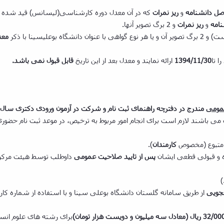
صل دانشنامه
و
ریز نمرات
که در آن معدل دوره کارشناسی(لیسانس) قید شده باشد و 2 برگ تصو
نامه
و
ریز نمرات
و 2 برگ تصویر آنها.
ی با عنوان دانشگاه بوعلی­سینا با ذکر
معد
 تا
1394/11/30
ارائه نمایند و معدل بعد از این تاریخ
قابل قبول نمی
باشد.
عمومی
مندرج در دفترچه راهنمای ثبت­ نام و شرکت در آزمون ورودی دکتری سال 95 مشخص کند. (برای آقایان)
ی باشند لازم است برای انجام امور مربوط به ترخیص، در موعد ثبت نام حضوری
متبوع (مخصوص
کارمندان
).
 و قبولی قطعی ایشان
پس از تایید صلاحیت عمومی
داوطلب توسط هیئت مرکزی
)
جویی
32/00
ریال (معادل سه میلیون و دویست هزار تومان)
برای رشته­ های علوم انس