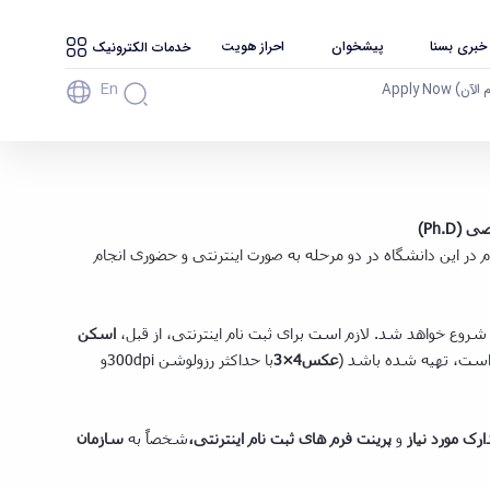
 خبری بسنا
پیشخوان
احراز هویت
خدمات الکترونیک
En
آن) Apply Now
)
Ph.D
در این دانشگاه در دو مرحله به صورت اینترنتی و حضوری انجام
شروع خواهد شد. لازم است برای ثبت نام اینترنتی، از قبل،
اسکن
 است، تهیه شده باشد (
عکس4
×
3
با حداکثر رزولوشن 300dpiو
رک مورد نیاز
و
پرینت فرم ­های ثبت­ نام اینترنتی،
شخصاً به
سازمان