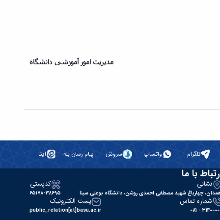
مدیریت امور آموزشی دانشگاه
تلگرام
واتساپ
سروش
پیام رسان بله
ایتا
رتباط با ما
نشانی
کدپستی
مدان، چهارباغ شهید مصطفی احمدی روشن، دانشگاه بوعلی سینا
۶۵۱۷۸-۳۸۶۹۵
شماره تماس
پست الکترونیک
public_relation[at]basu.ac.ir
31400000 - 0