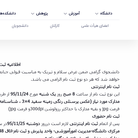
دانشگاه
آموزش
پژوهش
دانشکده‌ها
اعضای هیأت علمی
کارکنان
دانشجویان
اطلاعیه ثبت نام پذیرفته شدگان تکمیل ظرفیت دکتر
اطلاعیه ثبت ­نام پذیر
دانشجوی گرامی ضمن عرض سلام و تبریک به مناسبت قبولی جناب­عالی د
خواهد شد که هر دو نوع ثبت نام الزامی می باشد.
ثبت نام اینترنتی
این نوع ثبت نام از ساعت
8 صبح
روز
یک شنبه
مورخ
95/11/24
از طری
مدارک مورد نیاز (عکس پرسنلی رنگی زمینه سفید 4
×
3 ، شناسنامه، کارت ملی، مدرک تحصیلی و مدارک نظام وظیفه)
فرمت jpg و بقیه مدارک با حداکثر رزولوشن 300dpiو فرمت jpg)
ثبت نام حضوری
پس از اتمام
ثبت نام اینترنتی
لازم است درروز
دوشنبه 95/11/25
در س
مرکزی دانشگاه-مدیریت امورآموزشی- واحد پذیرش و ثبت نام-اتاق 48