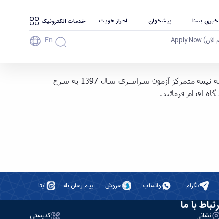
 خبری بسنا
پیشخوان
احراز هویت
خدمات الکترونیک
En
آن) Apply Now
ضمن تبریک و تهیت به مناسبت قبولی شما در دانشگاه بوعلی سینا به اطلاع می­ رساند : نحوه ثبت نام از پذیرفته شدگان مرحله نیمه متمرکز آزمون سراسری سال 1397 به شرح
ه اقدام فرمائید.
تلگرام
واتساپ
سروش
پیام رسان بله
ایتا
رتباط با ما
نشانی
کدپستی