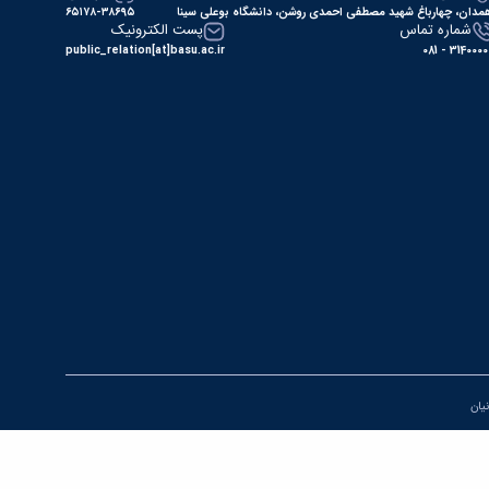
مدان، چهارباغ شهید مصطفی احمدی روشن، دانشگاه بوعلی سینا
۶۵۱۷۸-۳۸۶۹۵
شماره تماس
پست الکترونیک
public_relation[at]basu.ac.ir
31400000 - 0
نیان