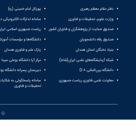
دفتر مقام معظم رهبری
پورتال امام خمینی (ره)
وزارت علوم، تحقیقات و فناوری
سامانه تدارکات الکترونیکی د
صندوق حمایت از پژوهشگران و فناوران کشور
ریاست جمهوری اسلامی ایران
صندوق رفاه دانشجویان
دانشگاه‌ها و مؤسسات آموزش
بنیاد نخبگان استان همدان
پارک علم و فناوری همدان
شبکه آزمایشگاه‌های علمی ایران(شاعا)
مرکز آپا دانشگاه بوعلی سینا
دانشگاه بین‌المللی D-۸
دبیرستان پسرانه دانشگاه بوع
معاونت علمی فناوری ریاست جمهوری
سامانه پاسخگوئی به شکایات
تحقیقات و فناوری
ت