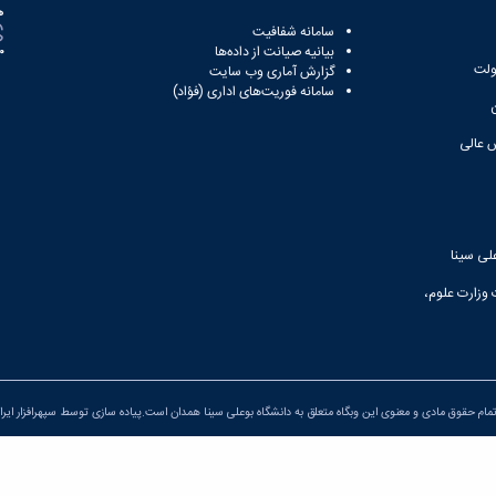
ه
سامانه شفافیت
بیانیه صیانت از داده‌ها
81
ولت
گزارش آماری وب‌ سایت
سامانه فوریت‌های اداری (فؤاد)
 عالی
لی سینا
 وزارت علوم،
مام حقوق مادی و معنوی این وبگاه متعلق به دانشگاه بوعلی سینا همدان است.پیاده سازی توسط
سپهرافزار ایرا