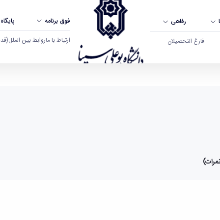
فوق برنامه
پایگاه
رفاهی
ارتباط با ما
روابط بین الملل
(قدم ال
فارغ التحصیلان
علی سینا همدان
مرات)