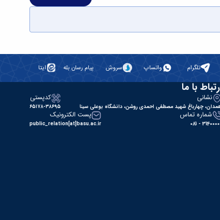
تلگرام
واتساپ
سروش
پیام رسان بله
ایتا
رتباط با ما
نشانی
کدپستی
مدان، چهارباغ شهید مصطفی احمدی روشن، دانشگاه بوعلی سینا
۶۵۱۷۸-۳۸۶۹۵
شماره تماس
پست الکترونیک
public_relation[at]basu.ac.ir
31400000 - 0