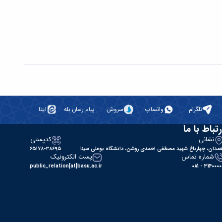
تلگرام
واتساپ
سروش
پیام رسان بله
ایتا
رتباط با ما
نشانی
کدپستی
مدان، چهارباغ شهید مصطفی احمدی روشن، دانشگاه بوعلی سینا
۶۵۱۷۸-۳۸۶۹۵
شماره تماس
پست الکترونیک
public_relation[at]basu.ac.ir
31400000 - 0