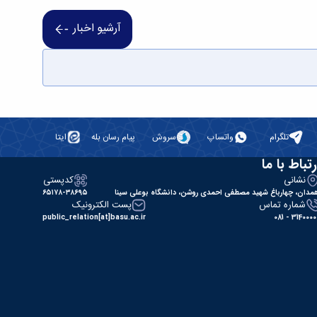
آرشیو اخبار
تلگرام
واتساپ
سروش
پیام رسان بله
ایتا
رتباط با ما
نشانی
کدپستی
مدان، چهارباغ شهید مصطفی احمدی روشن، دانشگاه بوعلی سینا
۶۵۱۷۸-۳۸۶۹۵
شماره تماس
پست الکترونیک
public_relation[at]basu.ac.ir
31400000 - 0