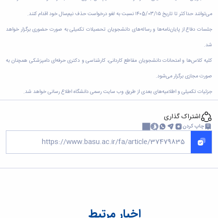
زمین
آزمایشگاه
و
دانشگاه
آموزش
معظم
چمن
باستان
حسابداری
می‌توانند حداکثر تا تاریخ ۱۴۰5/۰۳/۱۵ نسبت به لغو درخواست حذف نیم‌سال خود اقدام کنند.
(محمد)
کارکنان
رهبری
شناسی
سالن‌های
رزن
سایر
تماس
جلسات دفاع از پایان‌نامه‌ها و رساله‌های دانشجویان تحصیلات تکمیلی به صورت حضوری برگزار خواهد
ورزشی
آزمایشگاه
صنایع
تقویم
با
تفریحی-
هوش
غذایی
شد.
آموزشی
دانشگاه
سیاحتی
ربات
بهار
نظامنامه
روابط
کلیه کلاس‌ها و امتحانات دانشجویان مقاطع کاردانی، کارشناسی و دکتری حرفه‌ای دامپزشکی همچنان به
باغ
و
مجتمع
اخلاق
عمومی
دانشگاه
بینایی
آموزش
آموزش
صورت مجازی برگزار می‌شود.
آدرس
موزه
آزمایشگاه
عالی
دانش‌آموختگان
دانشکده‌ها
تاریخ
جزئیات تکمیلی و اطلاعیه‌های بعدی از طریق وب سایت رسمی دانشگاه اطلاع رسانی خواهد شد.
ژئوماتیک
فاطمیه
شماره
طبیعی
پژوهش
نهاوند
تلفن‌ها
کتابخانه
اشتراک گذاری
(ویژه
مرکزی
دختران)
چاپ کردن
و
مرکز
اسناد
پایان
نامه
و
رساله
علم
اخبار مرتبط
سنجی