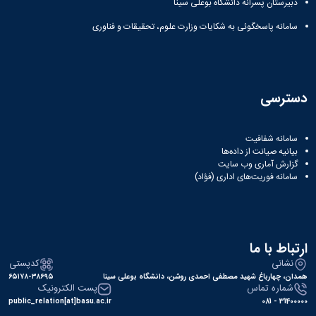
دبیرستان پسرانه دانشگاه بوعلی سینا
سامانه پاسخگوئی به شکایات وزارت علوم، تحقیقات و فناوری
دسترسی
سامانه شفافیت
بیانیه صیانت از داده‌ها
گزارش آماری وب‌ سایت
سامانه فوریت‌های اداری (فؤاد)
ارتباط با ما
نشانی
کدپستی
همدان، چهارباغ شهید مصطفی احمدی روشن، دانشگاه بوعلی سینا
۶۵۱۷۸-۳۸۶۹۵
شماره تماس
پست الکترونیک
public_relation[at]basu.ac.ir
31400000 - 081