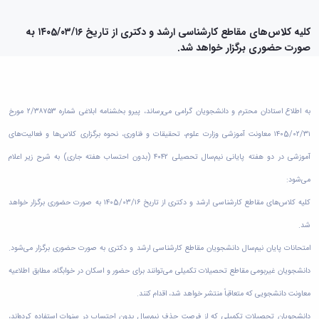
دامپزشکی
دانشجویی
توسعه
تحصیل
مشاوره
گیاهی
هویت
علوم
تشکل‌های
مدیریت
در
و
ارتباط
پژوهشکده
پایه
اسلامی
کلیه کلاس‌های مقاطع کارشناسی ارشد و دکتری از تاریخ ۱۴۰5/۰۳/۱۶ به
و
دانشگاه
با ما
سبک
آب
علوم
دانشجویان
صورت حضوری برگزار خواهد شد.
پشتیبانی
D8
روابط
زندگی
مرکز
اقتصادی
نشریات
معاونت
رشته‌های
بین
مرکز
آپا
و
دانشجویی
تحصیلی
آموزشی
الملل
بهداشت
دانشگاه
اجتماعی
کانون‌های
کارشناسی
و
(قدم
و
بوعلی
علوم
فرهنگی
تحصیلات
الآن)
تحصیلات
به اطلاع استادان محترم و دانشجویان گرامی می‌رساند، پیرو بخشنامه ابلاغی شماره ۲/۳۸۷۵۳ مورخ
درمان
سینا
ورزشی
فعالیت‌های
Apply
تکمیلی
تکمیلی
خوابگاه‌های
آزمایشگاه
دانشکده
Now
۱۴۰5/۰۲/۳۱ معاونت آموزشی وزارت علوم، تحقیقات و فناوری، نحوه برگزاری کلاس‌ها و فعالیت‌های
داوطلبانه
آموزش‌های
معاونت
های
دانشجویی
های
سمن‌های
آزاد
دانشجویی
آموزشی در دو هفته پایانی نیم‌سال تحصیلی ۴۰۴۲ (بدون احتساب هفته جاری) به شرح زیر اعلام
تحقیقاتی
سلف
اقماری
مرتبط
برنامه‌های
معاونت
آزمایشگاه
فنی
سرویس
بنیاد
آموزشی
می‌شود:
پژوهش
مرکزی
ورزش و
و
خیرین
آموزش
و
آزمایشگاه
سرگرمی
کلیه کلاس‌های مقاطع کارشناسی ارشد و دکتری از تاریخ ۱۴۰5/۰۳/۱۶ به صورت حضوری برگزار خواهد
مهندسی
حامی
زبان
فناوری
اداره
تنش
کبودرآهنگ
دانشگاه
فارسی
شد.
معاونت
تربیت
پسماند
فنی
بوعلی
به
فرهنگی
بدنی
آزمایشگاه
امتحانات پایان نیم‌سال دانشجویان مقاطع کارشناسی ارشد و دکتری به صورت حضوری برگزار می‌شود.
و
سینا
غیرفارسی‌زبانان
و
و
مقاومت
منابع
مؤسسه
آموزش‌های
دانشجویان غیربومی مقاطع تحصیلات تکمیلی می‌توانند برای حضور و اسکان در خوابگاه، مطابق اطلاعیه
اجتماعی
فوق
مصالح
طبیعی
حمایت
کاربردی
نهاد
برنامه
آزمایشگاه
معاونت دانشجویی که متعاقباً منتشر خواهد شد، اقدام کنند.
تویسرکان
های
و
نمایندگی
مواد
استخر
مدیریت
مردمی
الکترونیکی
مقام
دانشجویان تحصیلات تکمیلی که از فرصت حذف نیم‌سال بدون احتساب در سنوات استفاده کرده‌اند،