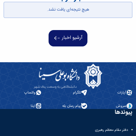
همایش‌ها
هیچ نتیجه‌ای یافت نشد.
انتشارات
دانشگاه
نشر
کتب
مجلات
آرشیو اخبار
علمی
فصلنامه
معاونت
پژوهش
و
فناوری
آپارات
تلگرام
واتساپ
سروش
پیام رسان بله
ایتا
پیوندها
دفتر مقام معظم رهبری