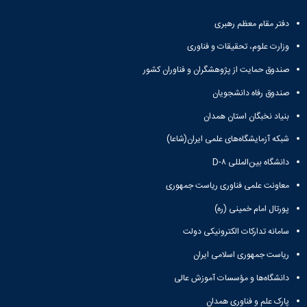
همایش‌ها
دفتر مقام معظم رهبری
انتشارات
دانشگاه
وزارت علوم، تحقیقات و فناوری
نشر
کتب
صندوق حمایت از پژوهشگران و فناوران کشور
مجلات
صندوق رفاه دانشجویان
علمی
فصلنامه
بنیاد نخبگان استان همدان
معاونت
پژوهش
شبکه آزمایشگاه‌های علمی ایران(شاعا)
و
دانشگاه بین‌المللی D-۸
فناوری
معاونت علمی فناوری ریاست جمهوری
پورتال امام خمینی (ره)
سامانه تدارکات الکترونیکی دولت
ریاست جمهوری اسلامی ایران
دانشگاه‌ها و مؤسسات آموزش عالی
پارک علم و فناوری همدان