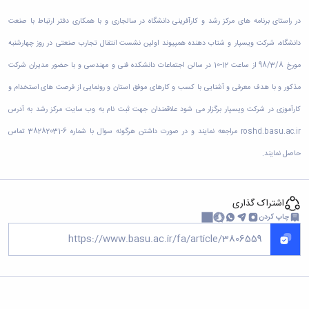
دامپزشکی
دانشجویی
توسعه
تحصیل
مشاوره
گیاهی
هویت
علوم
تشکل‌های
مدیریت
در
در راستای برنامه های مرکز رشد و کارآفرینی دانشگاه در سالجاری و با همکاری دفتر ارتباط با صنعت
و
ارتباط
پژوهشکده
پایه
اسلامی
و
دانشگاه
با ما
سبک
آب
علوم
دانشگاه، شرکت ویسپار و شتاب دهنده همپیوند اولین نشست انتقال تجارب صنعتی در روز چهارشنبه
دانشجویان
پشتیبانی
D8
روابط
زندگی
مرکز
اقتصادی
نشریات
معاونت
رشته‌های
بین
مورخ 98/3/8 از ساعت 12-10 در سالن اجتماعات دانشکده فنی و مهندسی و با حضور مدیران شرکت
مرکز
آپا
و
دانشجویی
تحصیلی
آموزشی
الملل
بهداشت
دانشگاه
اجتماعی
کانون‌های
مذکور و با هدف معرفی و آشنایی با کسب و کارهای موفق استان و رونمایی از فرصت های استخدام و
کارشناسی
و
(قدم
و
بوعلی
علوم
فرهنگی
تحصیلات
الآن)
تحصیلات
کارآموزی در شرکت ویسپار برگزار می شود علاقمندان جهت ثبت نام به وب سایت مرکز رشد به آدرس
درمان
سینا
ورزشی
فعالیت‌های
Apply
تکمیلی
تکمیلی
خوابگاه‌های
آزمایشگاه
دانشکده
Now
داوطلبانه
آموزش‌های
roshd.basu.ac.ir مراجعه نمایند و در صورت داشتن هرگونه سوال با شماره 6-38282031 تماس
معاونت
های
دانشجویی
های
سمن‌های
آزاد
دانشجویی
تحقیقاتی
حاصل نمایند.
سلف
اقماری
مرتبط
برنامه‌های
معاونت
آزمایشگاه
فنی
سرویس
بنیاد
آموزشی
پژوهش
مرکزی
ورزش و
و
خیرین
آموزش
و
آزمایشگاه
سرگرمی
مهندسی
حامی
زبان
اشتراک گذاری
فناوری
اداره
تنش
کبودرآهنگ
دانشگاه
فارسی
چاپ کردن
معاونت
تربیت
پسماند
فنی
بوعلی
به
فرهنگی
بدنی
آزمایشگاه
و
سینا
غیرفارسی‌زبانان
و
و
مقاومت
منابع
مؤسسه
آموزش‌های
اجتماعی
فوق
مصالح
طبیعی
حمایت
کاربردی
نهاد
برنامه
آزمایشگاه
تویسرکان
های
و
نمایندگی
مواد
استخر
مدیریت
مردمی
الکترونیکی
مقام