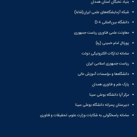
زمین
آزمایشگاه
بنیاد نخبگان استان همدان
و
دانشگاه
آموزش
معظم
چمن
باستان
حسابداری
(محمد)
کارکنان
رهبری
شبکه آزمایشگاه‌های علمی ایران(شاعا)
شناسی
سالن‌های
رزن
سایر
تماس
ورزشی
آزمایشگاه
صنایع
تقویم
دانشگاه بین‌المللی D-۸
با
تفریحی-
هوش
غذایی
آموزشی
دانشگاه
سیاحتی
معاونت علمی فناوری ریاست جمهوری
ربات
بهار
نظامنامه
روابط
باغ
و
مجتمع
اخلاق
عمومی
پورتال امام خمینی (ره)
دانشگاه
بینایی
آموزش
آموزش
آدرس
موزه
آزمایشگاه
سامانه تدارکات الکترونیکی دولت
عالی
دانش‌آموختگان
دانشکده‌ها
تاریخ
ژئوماتیک
فاطمیه
شماره
ریاست جمهوری اسلامی ایران
طبیعی
پژوهش
نهاوند
تلفن‌ها
کتابخانه
(ویژه
دانشگاه‌ها و مؤسسات آموزش عالی
مرکزی
دختران)
و
پارک علم و فناوری همدان
مرکز
مرکز آپا دانشگاه بوعلی سینا
اسناد
پایان
دبیرستان پسرانه دانشگاه بوعلی سینا
نامه
سامانه پاسخگوئی به شکایات وزارت علوم، تحقیقات و فناوری
و
رساله
علم
سنجی