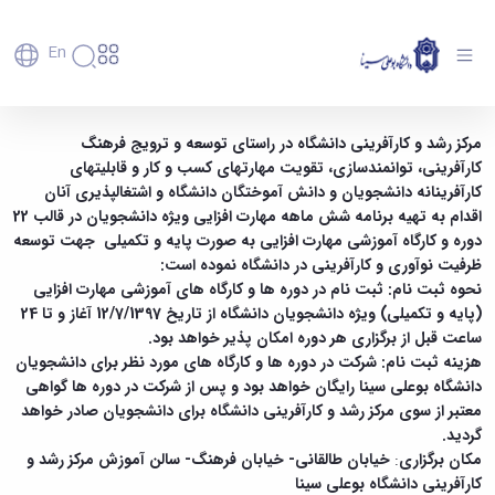
En
دانشگاه
دانشگاه
آموزش
برگزاری دوره های آموزشی مهارت افزایی (پایه و
مرکز رشد و کارآفرینی دانشگاه در راستای توسعه و ترویج فرهنگ
پذیرش
تاریخچه
پژوهش
کارآفرینی، توانمندسازی، تقویت مهارت­های کسب و کار و قابلیت­های
تکمیلی) ویژه دانشجویان دانشگاه بوعلی سینا در
فناوری و
کارشناسی
دانشکده‌ها
و
کارآفرینانه دانشجویان و دانش آموختگان دانشگاه و اشتغال­پذیری آنان
حوزه کارآفرینی و مهارت های کسب و کار - دانشگاه
پردیس
کارآفرینی
رفاهی
تحصیلات
معرفی
اقدام به تهیه برنامه شش ماهه مهارت افزایی ویژه دانشجویان در قالب 22
اصلی
رفاهی
دفتر
اعضای
تکمیلی
بوعلی سینا همدان
برنامه
پرسنل
دوره و کارگاه آموزشی مهارت افزایی به صورت پایه و تکمیلی جهت توسعه
مهندسی
هیأت
ارتباط
پسا
راهبردی
اداره
علمی
کشاورزی
ظرفیت نوآوری و کارآفرینی در دانشگاه نموده است:
با
دکترا
دانشگاه
کارکنان
رفاه
شیمی
نحوه ثبت نام
: ثبت نام در دوره ها و کارگاه های آموزشی مهارت افزایی
صنعت
استعدادهای
نقشه
دانشجویان
کارکنان
و
پردیس
(پایه و تکمیلی) ویژه دانشجویان دانشگاه از تاریخ 12/7/1397 آغاز و تا 24
درخشان
دانشگاه
فارغ
مهمانسرای
علوم
علم
ساعت قبل از برگزاری هر دوره امکان پذیر خواهد بود.
دانشجویان
ساختار
التحصیلان
دانشگاه
نفت
و
هزینه ثبت نام
: شرکت در دوره ها و کارگاه های مورد نظر برای دانشجویان
غیرایرانی
سازمانی
فوق
رفاهی
علوم
فناوری
دانشگاه بوعلی سینا رایگان خواهد بود و پس از شرکت در دوره ها گواهی
مهمانی
سازمان
برنامه
دانشجویان
انسانی
مراکز
فعالیت‌های
دانشگاه
و
معتبر از سوی مرکز رشد و کارآفرینی دانشگاه برای دانشجویان صادر خواهد
پایگاه
مدیریت
تحقیقات
هنر
دانشجویی
حوزه
خبری
انتقال
گردید.
امور
و فناوری
و
انجمن‌های
بسنا
ریاست
حمایت‌های
مکان برگزاری
:
خیابان طالقانی- خیابان فرهنگ- سالن آموزش مرکز رشد و
دانشجویان
پژوهشکده
معماری
پیشخوان
علمی
معاونت
تحصیلی
کارآفرینی دانشگاه بوعلی سینا
مرکز
شیمی
احراز