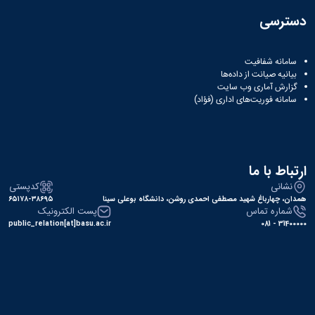
همایش‌ها
دسترسی
انتشارات
دانشگاه
نشر
سامانه شفافیت
کتب
بیانیه صیانت از داده‌ها
مجلات
گزارش آماری وب‌ سایت
علمی
سامانه فوریت‌های اداری (فؤاد)
فصلنامه
معاونت
پژوهش
و
ارتباط با ما
فناوری
نشانی
کدپستی
همدان، چهارباغ شهید مصطفی احمدی روشن، دانشگاه بوعلی سینا
۶۵۱۷۸-۳۸۶۹۵
شماره تماس
پست الکترونیک
public_relation[at]basu.ac.ir
31400000 - 081