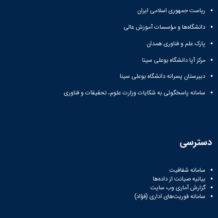
زمین
آزمایشگاه
و
دانشگاه
آموزش
معظم
ریاست جمهوری اسلامی ایران
چمن
باستان
حسابداری
(محمد)
کارکنان
رهبری
شناسی
سالن‌های
رزن
سایر
دانشگاه‌ها و مؤسسات آموزش عالی
تماس
ورزشی
آزمایشگاه
صنایع
تقویم
با
تفریحی-
هوش
پارک علم و فناوری همدان
غذایی
آموزشی
دانشگاه
سیاحتی
ربات
بهار
نظامنامه
روابط
مرکز آپا دانشگاه بوعلی سینا
باغ
و
مجتمع
اخلاق
عمومی
دانشگاه
بینایی
آموزش
آموزش
دبیرستان پسرانه دانشگاه بوعلی سینا
آدرس
موزه
آزمایشگاه
عالی
دانش‌آموختگان
دانشکده‌ها
تاریخ
سامانه پاسخگوئی به شکایات وزارت علوم، تحقیقات و فناوری
ژئوماتیک
فاطمیه
شماره
طبیعی
پژوهش
نهاوند
تلفن‌ها
کتابخانه
(ویژه
مرکزی
دختران)
و
دسترسی
مرکز
اسناد
پایان
سامانه شفافیت
نامه
بیانیه صیانت از داده‌ها
و
گزارش آماری وب‌ سایت
رساله
سامانه فوریت‌های اداری (فؤاد)
علم
سنجی