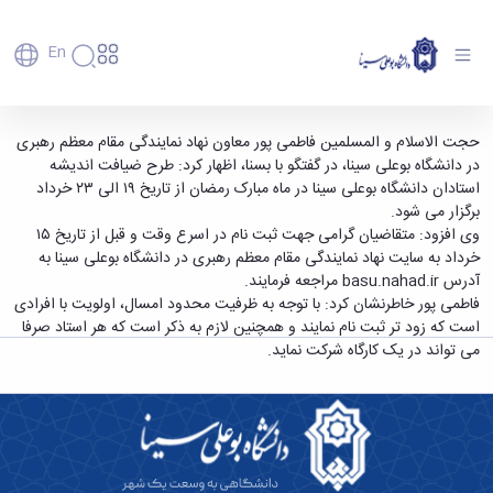
En
دانشگاه
دانشگاه
آموزش
برگزاری طرح ضیافت اندیشه استادان دانشگاه
حجت الاسلام و المسلمین فاطمی پور معاون نهاد نمایندگی مقام معظم رهبری
پذیرش
تاریخچه
پژوهش
در دانشگاه بوعلی سینا، در گفتگو با بسنا، اظهار کرد: طرح ضیافت اندیشه
بوعلی سینا در ماه رمضان - دانشگاه بوعلی سینا
فناوری و
کارشناسی
دانشکده‌ها
و
استادان دانشگاه بوعلی سینا در ماه مبارک رمضان از تاریخ ۱۹ الی ۲۳ خرداد
همدان
پردیس
کارآفرینی
رفاهی
تحصیلات
معرفی
برگزار می شود.
اصلی
رفاهی
دفتر
اعضای
تکمیلی
برنامه
وی افزود: متقاضیان گرامی جهت ثبت نام در اسرع وقت و قبل از تاریخ ۱۵
پرسنل
مهندسی
هیأت
ارتباط
پسا
راهبردی
خرداد به سایت نهاد نمایندگی مقام معظم رهبری در دانشگاه بوعلی سینا به
اداره
علمی
کشاورزی
با
دکترا
دانشگاه
آدرس
basu.nahad.ir
مراجعه فرمایند.
کارکنان
رفاه
شیمی
صنعت
استعدادهای
نقشه
فاطمی پور خاطرنشان کرد: با توجه به ظرفیت محدود امسال، اولویت با افرادی
دانشجویان
کارکنان
و
پردیس
درخشان
دانشگاه
فارغ
است که زود تر ثبت نام نمایند و همچنین لازم به ذکر است که هر استاد صرفا
مهمانسرای
علوم
علم
دانشجویان
ساختار
التحصیلان
می تواند در یک کارگاه شرکت نماید.
دانشگاه
نفت
و
غیرایرانی
سازمانی
فوق
رفاهی
علوم
فناوری
مهمانی
سازمان
برنامه
دانشجویان
انسانی
مراکز
فعالیت‌های
دانشگاه
و
پایگاه
مدیریت
تحقیقات
هنر
دانشجویی
حوزه
خبری
انتقال
امور
و فناوری
و
انجمن‌های
بسنا
ریاست
حمایت‌های
دانشجویان
پژوهشکده
معماری
پیشخوان
علمی
معاونت
تحصیلی
مرکز
شیمی
احراز