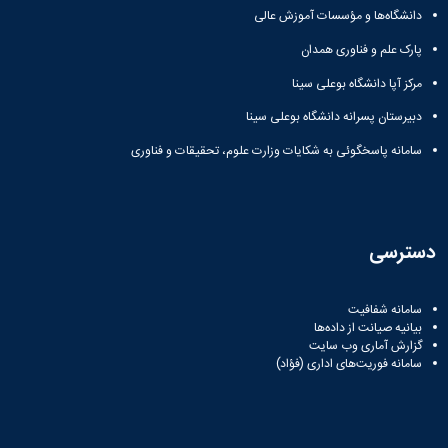
زمین
آزمایشگاه
و
دانشگاه
آموزش
دانشگاه‌ها و مؤسسات آموزش عالی
معظم
چمن
باستان
حسابداری
(محمد)
کارکنان
رهبری
شناسی
سالن‌های
پارک علم و فناوری همدان
رزن
سایر
تماس
ورزشی
آزمایشگاه
صنایع
تقویم
با
مرکز آپا دانشگاه بوعلی سینا
تفریحی-
هوش
غذایی
آموزشی
دانشگاه
سیاحتی
ربات
بهار
نظامنامه
روابط
دبیرستان پسرانه دانشگاه بوعلی سینا
باغ
و
مجتمع
اخلاق
عمومی
دانشگاه
بینایی
سامانه پاسخگوئی به شکایات وزارت علوم، تحقیقات و فناوری
آموزش
آموزش
آدرس
موزه
آزمایشگاه
عالی
دانش‌آموختگان
دانشکده‌ها
تاریخ
ژئوماتیک
فاطمیه
شماره
طبیعی
پژوهش
نهاوند
تلفن‌ها
کتابخانه
(ویژه
دسترسی
مرکزی
دختران)
و
مرکز
سامانه شفافیت
اسناد
بیانیه صیانت از داده‌ها
پایان
گزارش آماری وب‌ سایت
نامه
سامانه فوریت‌های اداری (فؤاد)
و
رساله
علم
سنجی