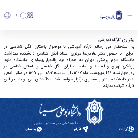
En
دانشگاه
دانشگاه
آموزش
برگزاری کارگاه آموزشی با موضوع باستان انگل
برگزاری کارگاه آموزشی
پذیرش
تاریخچه
پژوهش
به استحضار می رساند کارگاه آموزشی با موضوع
باستان انگل شناسی در
شناسی - دانشگاه بوعلی سینا همدان
فناوری و
کارشناسی
دانشکده‌ها
و
ایران
با حضور دکتر غلامرضا مولوی استاد انگل شناسی دانشکده بهداشت
پردیس
کارآفرینی
رفاهی
تحصیلات
معرفی
دانشگاه علوم پزشکی تهران به همراه تیم پالئوپارازیتولوژی دانشگاه علوم
اصلی
رفاهی
دفتر
اعضای
تکمیلی
برنامه
پزشکی تهران و اساتید و صاحب نظران انگل شناسی و باستان شناسی در
پرسنل
مهندسی
هیأت
ارتباط
پسا
راهبردی
روز چهارشنبه ۱۹ اردیبهشت ماه ۱۳۹۷، از ساعت۰۸:۳۰ الی ۱۱:۳۰ در سالن آمفی
اداره
علمی
کشاورزی
با
دکترا
دانشگاه
تئاتر دانشکده هنر و معماری برگزار خواهد شد. علاقمندان می توانند در این
کارکنان
رفاه
شیمی
صنعت
استعدادهای
نقشه
دانشجویان
کارگاه شرکت نمایند.
کارکنان
و
پردیس
درخشان
دانشگاه
فارغ
مهمانسرای
علوم
علم
دانشجویان
ساختار
التحصیلان
دانشگاه
نفت
و
غیرایرانی
سازمانی
فوق
رفاهی
علوم
فناوری
مهمانی
سازمان
برنامه
دانشجویان
انسانی
مراکز
فعالیت‌های
دانشگاه
و
پایگاه
مدیریت
تحقیقات
هنر
دانشجویی
حوزه
خبری
انتقال
امور
و فناوری
و
انجمن‌های
بسنا
ریاست
حمایت‌های
آپارات
تلگرام
واتساپ
دانشجویان
پژوهشکده
معماری
پیشخوان
علمی
معاونت
تحصیلی
مرکز
شیمی
احراز