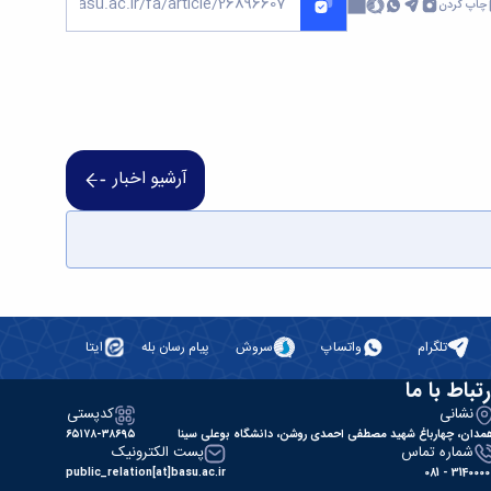
چاپ کردن
آرشیو اخبار
تلگرام
واتساپ
سروش
پیام رسان بله
ایتا
رتباط با ما
نشانی
کدپستی
مدان، چهارباغ شهید مصطفی احمدی روشن، دانشگاه بوعلی سینا
۶۵۱۷۸-۳۸۶۹۵
شماره تماس
پست الکترونیک
public_relation[at]basu.ac.ir
31400000 - 0