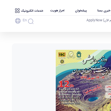
 خبری بسنا
پیشخوان
احراز هویت
خدمات الکترونیک
En
آن) Apply Now