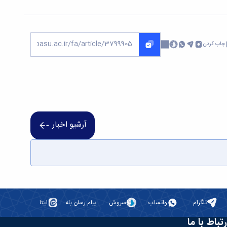
چاپ کردن
آرشیو اخبار
تلگرام
واتساپ
سروش
پیام رسان بله
ایتا
رتباط با ما