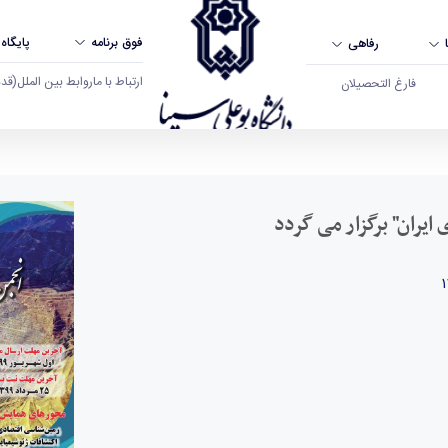
فوق برنامه
پایگاه
رفاهی
ارتباط با ما
روابط بین الملل
(قدم ال
فارغ التحصیلان
ن" برگزار می گردد - دانشگاه بوعلی سینا همدان
یران" برگزار می گردد