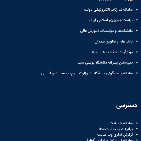
زمین
آزمایشگاه
و
دانشگاه
آموزش
معظم
چمن
باستان
حسابداری
سامانه تدارکات الکترونیکی دولت
(محمد)
کارکنان
رهبری
شناسی
سالن‌های
رزن
سایر
تماس
ریاست جمهوری اسلامی ایران
ورزشی
آزمایشگاه
صنایع
تقویم
با
تفریحی-
هوش
غذایی
آموزشی
دانشگاه
دانشگاه‌ها و مؤسسات آموزش عالی
سیاحتی
ربات
بهار
نظامنامه
روابط
باغ
و
پارک علم و فناوری همدان
مجتمع
اخلاق
عمومی
دانشگاه
بینایی
آموزش
آموزش
آدرس
مرکز آپا دانشگاه بوعلی سینا
موزه
آزمایشگاه
عالی
دانش‌آموختگان
دانشکده‌ها
تاریخ
ژئوماتیک
فاطمیه
دبیرستان پسرانه دانشگاه بوعلی سینا
شماره
طبیعی
پژوهش
نهاوند
تلفن‌ها
کتابخانه
سامانه پاسخگوئی به شکایات وزارت علوم، تحقیقات و فناوری
(ویژه
مرکزی
دختران)
و
مرکز
اسناد
دسترسی
پایان
نامه
و
سامانه شفافیت
رساله
بیانیه صیانت از داده‌ها
علم
گزارش آماری وب‌ سایت
سنجی
سامانه فوریت‌های اداری (فؤاد)