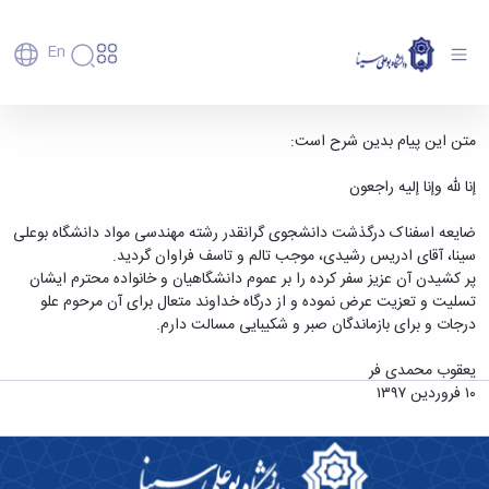
En
دانشگاه
دانشگاه
آموزش
دکتر یعقوب محمدی فر رئیس دانشگاه، در پیامی
متن این پیام بدین شرح است:
پذیرش
تاریخچه
پژوهش
درگذشت آقای ادریس رشیدی، دانشجوی ورودی 94
فناوری و
کارشناسی
دانشکده‌ها
و
إنا لله وإنا إلیه راجعون
مهندسی مواد دانشگاه بوعلی سینا را تسلیت گفت.
پردیس
کارآفرینی
رفاهی
تحصیلات
معرفی
اصلی
رفاهی
دفتر
اعضای
تکمیلی
- دانشگاه بوعلی سینا همدان
برنامه
ضایعه اسفناک درگذشت دانشجوی گرانقدر رشته مهندسی مواد دانشگاه بوعلی
پرسنل
مهندسی
هیأت
ارتباط
پسا
راهبردی
سینا، آقای ادریس رشیدی، موجب تالم و تاسف فراوان گردید.
اداره
علمی
کشاورزی
با
دکترا
دانشگاه
پر کشیدن آن عزیز سفر کرده را بر عموم دانشگاهیان و خانواده محترم ایشان
کارکنان
رفاه
شیمی
صنعت
استعدادهای
نقشه
تسلیت و تعزیت عرض نموده و از درگاه خداوند متعال برای آن مرحوم علو
دانشجویان
کارکنان
و
پردیس
درخشان
دانشگاه
فارغ
درجات و برای بازماندگان صبر و شکیبایی مسالت دارم.
مهمانسرای
علوم
علم
دانشجویان
ساختار
التحصیلان
دانشگاه
نفت
و
غیرایرانی
سازمانی
فوق
یعقوب محمدی فر
رفاهی
علوم
فناوری
مهمانی
سازمان
برنامه
۱۰ فروردین ۱۳۹۷
دانشجویان
انسانی
مراکز
فعالیت‌های
دانشگاه
و
پایگاه
مدیریت
تحقیقات
هنر
دانشجویی
حوزه
خبری
انتقال
امور
و فناوری
و
انجمن‌های
بسنا
ریاست
حمایت‌های
دانشجویان
پژوهشکده
معماری
پیشخوان
علمی
معاونت
تحصیلی
مرکز
شیمی
احراز