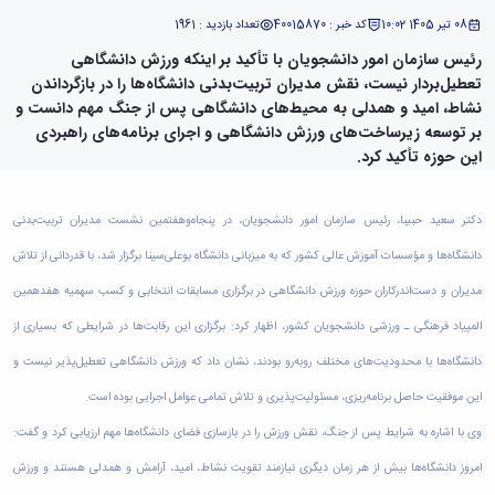
دامپزشکی
دانشجویی
توسعه
تحصیل
مشاوره
گیاهی
هویت
علوم
تشکل‌های
08 تیر 1405 10:02
کد خبر : 40015870
تعداد بازدید : 1961
مدیریت
در
و
ارتباط
پژوهشکده
پایه
اسلامی
و
دانشگاه
رئیس سازمان امور دانشجویان با تأکید بر اینکه ورزش دانشگاهی
با ما
سبک
آب
علوم
دانشجویان
پشتیبانی
D8
روابط
تعطیل‌بردار نیست، نقش مدیران تربیت‌بدنی دانشگاه‌ها را در بازگرداندن
زندگی
مرکز
اقتصادی
نشریات
معاونت
رشته‌های
بین
نشاط، امید و همدلی به محیط‌های دانشگاهی پس از جنگ مهم دانست و
مرکز
آپا
و
دانشجویی
تحصیلی
آموزشی
الملل
بر توسعه زیرساخت‌های ورزش دانشگاهی و اجرای برنامه‌های راهبردی
بهداشت
دانشگاه
اجتماعی
کانون‌های
کارشناسی
و
(قدم
و
این حوزه تأکید کرد.
بوعلی
علوم
فرهنگی
تحصیلات
الآن)
تحصیلات
درمان
سینا
ورزشی
فعالیت‌های
Apply
تکمیلی
تکمیلی
خوابگاه‌های
آزمایشگاه
دانشکده
Now
داوطلبانه
آموزش‌های
معاونت
دکتر سعید حبیبا، رئیس سازمان امور دانشجویان، در پنجاه‌وهفتمین نشست مدیران تربیت‌بدنی
های
دانشجویی
های
سمن‌های
آزاد
دانشجویی
تحقیقاتی
سلف
اقماری
مرتبط
برنامه‌های
دانشگاه‌ها و مؤسسات آموزش عالی کشور که به میزبانی دانشگاه بوعلی‌سینا برگزار شد، با قدردانی از تلاش
معاونت
آزمایشگاه
فنی
سرویس
بنیاد
آموزشی
پژوهش
مرکزی
مدیران و دست‌اندرکاران حوزه ورزش دانشگاهی در برگزاری مسابقات انتخابی و کسب سهمیه هفدهمین
ورزش و
و
خیرین
آموزش
و
آزمایشگاه
سرگرمی
مهندسی
حامی
زبان
المپیاد فرهنگی ـ ورزشی دانشجویان کشور، اظهار کرد: برگزاری این رقابت‌ها در شرایطی که بسیاری از
فناوری
اداره
تنش
کبودرآهنگ
دانشگاه
فارسی
معاونت
تربیت
پسماند
دانشگاه‌ها با محدودیت‌های مختلف روبه‌رو بودند، نشان داد که ورزش دانشگاهی تعطیل‌پذیر نیست و
فنی
بوعلی
به
فرهنگی
بدنی
آزمایشگاه
و
سینا
غیرفارسی‌زبانان
این موفقیت حاصل برنامه‌ریزی، مسئولیت‌پذیری و تلاش تمامی عوامل اجرایی بوده است.
و
و
مقاومت
منابع
مؤسسه
آموزش‌های
اجتماعی
فوق
مصالح
وی با اشاره به شرایط پس از جنگ، نقش ورزش را در بازسازی فضای دانشگاه‌ها مهم ارزیابی کرد و گفت:
طبیعی
حمایت
کاربردی
نهاد
برنامه
آزمایشگاه
تویسرکان
های
و
نمایندگی
امروز دانشگاه‌ها بیش از هر زمان دیگری نیازمند تقویت نشاط، امید، آرامش و همدلی هستند و ورزش
مواد
استخر
مدیریت
مردمی
الکترونیکی
مقام