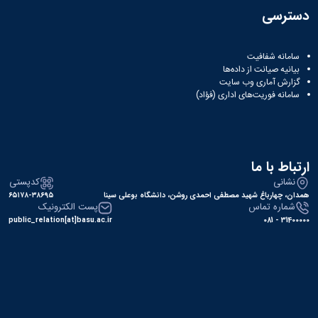
دسترسی
سامانه شفافیت
بیانیه صیانت از داده‌ها
گزارش آماری وب‌ سایت
سامانه فوریت‌های اداری (فؤاد)
ارتباط با ما
نشانی
کدپستی
همدان، چهارباغ شهید مصطفی احمدی روشن، دانشگاه بوعلی سینا
۶۵۱۷۸-۳۸۶۹۵
شماره تماس
پست الکترونیک
public_relation[at]basu.ac.ir
31400000 - 081