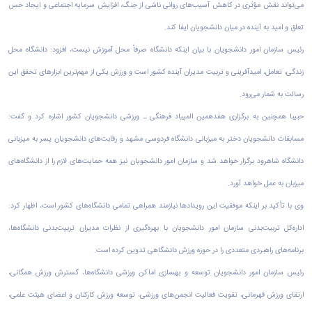
زمین
آزمایشگاه
و
می‌تواند نقش مؤثری در کاهش آسیب‌های روانی ناشی از جنگ، افزایش سرمایه اجتماعی و ایجاد حس
دانشگاه
آموزش
معظم
چمن
باستان
حسابداری
(محمد)
کارکنان
رهبری
تعلق و امید به آینده در میان دانشجویان ایفا کند.
شناسی
سالن‌های
رزن
سایر
تماس
ورزشی
آزمایشگاه
صنایع
رئیس سازمان امور دانشجویان با بیان اینکه دانشگاه صرفاً محل آموزش نیست، افزود: دانشگاه محل
تقویم
با
تفریحی-
هوش
غذایی
آموزشی
دانشگاه
زندگی، تعامل، امیدآفرینی و تربیت مدیران آینده کشور است و ورزش یکی از مهم‌ترین ابزار‌های تحقق این
سیاحتی
ربات
بهار
نظامنامه
روابط
باغ
و
مجتمع
اخلاق
رسالت به شمار می‌رود.
عمومی
دانشگاه
بینایی
آموزش
آموزش
آدرس
موزه
حبیبا همچنین به برگزاری هفدهمین المپیاد فرهنگی ـ ورزشی دانشجویان کشور اشاره کرد و گفت:
آزمایشگاه
عالی
دانش‌آموختگان
دانشکده‌ها
تاریخ
ژئوماتیک
فاطمیه
مسابقات دانشجویان دختر به میزبانی دانشگاه فردوسی مشهد و رقابت‌های دانشجویان پسر به میزبانی
شماره
طبیعی
پژوهش
نهاوند
تلفن‌ها
دانشگاه شاهرود برگزار خواهد شد و سازمان امور دانشجویان نیز همه حمایت‌های لازم را از دانشگاه‌های
کتابخانه
(ویژه
مرکزی
دختران)
میزبان به عمل خواهد آورد.
و
مرکز
وی با تأکید بر اینکه موفقیت این رویداد‌ها نیازمند همراهی تمامی دانشگاه‌های کشور است، اظهار کرد:
اسناد
اداره‌کل تربیت‌بدنی سازمان امور دانشجویان با بهره‌گیری از نظرات مدیران تربیت‌بدنی دانشگاه‌ها،
پایان
نامه
برنامه‌های راهبردی متعددی را در حوزه ورزش دانشگاهی تدوین کرده است.
و
رئیس سازمان امور دانشجویان توسعه و بهسازی اماکن ورزشی دانشگاه‌ها، گسترش ورزش همگانی،
رساله
علم
ارتقای ورزش قهرمانی، تقویت فعالیت انجمن‌های ورزشی، توسعه ورزش کارکنان و اعضای هیئت علمی،
سنجی