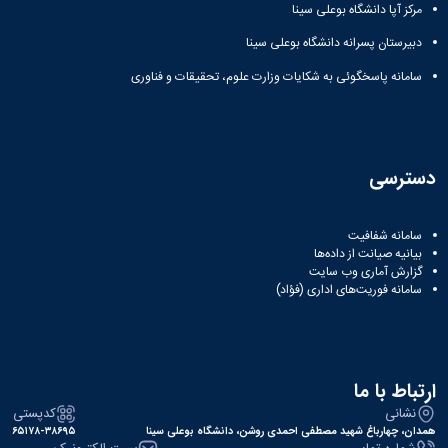
زمین
آزمایشگاه
و
مرکز آپا دانشگاه بوعلی سینا
دانشگاه
آموزش
معظم
چمن
باستان
حسابداری
(محمد)
کارکنان
رهبری
دبیرستان پسرانه دانشگاه بوعلی سینا
شناسی
سالن‌های
رزن
سایر
تماس
ورزشی
آزمایشگاه
صنایع
تقویم
سامانه پاسخگوئی به شکایات وزارت علوم، تحقیقات و فناوری
با
تفریحی-
هوش
غذایی
آموزشی
دانشگاه
سیاحتی
ربات
بهار
نظامنامه
روابط
باغ
و
مجتمع
اخلاق
عمومی
دانشگاه
بینایی
آموزش
آموزش
آدرس
موزه
آزمایشگاه
دسترسی
عالی
دانش‌آموختگان
دانشکده‌ها
تاریخ
ژئوماتیک
فاطمیه
شماره
طبیعی
پژوهش
نهاوند
تلفن‌ها
کتابخانه
سامانه شفافیت
(ویژه
مرکزی
بیانیه صیانت از داده‌ها
دختران)
گزارش آماری وب‌ سایت
و
سامانه فوریت‌های اداری (فؤاد)
مرکز
اسناد
پایان
نامه
و
ارتباط با ما
رساله
نشانی
کدپستی
علم
همدان، چهارباغ شهید مصطفی احمدی روشن، دانشگاه بوعلی سینا
۶۵۱۷۸-۳۸۶۹۵
سنجی