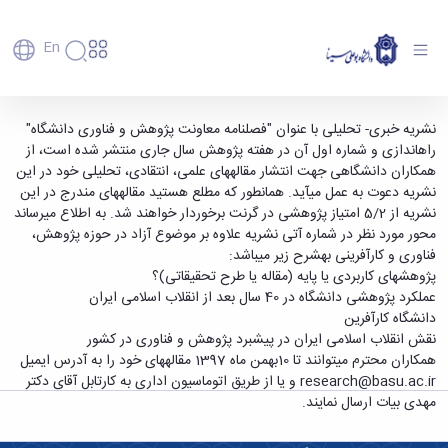
En
دانشگاه
دانشگاه
آموزش
فراخوان ارسال مقاله به فصلنامه معاونت پژوهش و
نشریه خبری- تحلیلی با عنوان "فصلنامه معاونت پژوهش و فناوری دانشگاه"
پذیرش
تاریخچه
پژوهش
راه­اندازی و شماره اول آن در هفته پژوهش سال جاری منتشر شده است، از
فناوری دانشگاه - دانشگاه بوعلی سینا همدان
فناوری و
کارشناسی
دانشکده‌ها
و
همکاران دانشگاهی جهت انتشار مقاله­های علمی، انتقادی، تحلیلی خود در این
پردیس
کارآفرینی
رفاهی
تحصیلات
معرفی
نشریه دعوت به عمل می­آید. همانطور که مطلع هستید مقاله­های مندرج در این
اصلی
رفاهی
دفتر
اعضای
تکمیلی
برنامه
نشریه از 5/2 امتیاز پژوهشی در گرنت برخوردار خواهند شد. به اطلاع می­رساند
پرسنل
مهندسی
هیأت
ارتباط
پسا
راهبردی
محور مورد نظر در شماره آتی نشریه علاوه بر موضوع آزاد در حوزه پژوهش،
اداره
علمی
کشاورزی
با
دکترا
دانشگاه
فناوری و کارآفرینی بهشرح زیر می­باشد:
کارکنان
رفاه
شیمی
صنعت
استعدادهای
نقشه
پژوهش­های کاربردی یا پایه (مقاله یا طرح تحقیقاتی)؟
دانشجویان
کارکنان
و
پردیس
درخشان
دانشگاه
فارغ
عملکرد پژوهشی دانشگاه در 40 سال بعد از انقلاب اسلامی ایران
مهمانسرای
علوم
علم
دانشجویان
ساختار
التحصیلان
دانشگاه کارآفرین
دانشگاه
نفت
و
غیرایرانی
سازمانی
فوق
نقش انقلاب اسلامی ایران در پیشبرد پژوهش و فناوری در کشور
رفاهی
علوم
فناوری
مهمانی
سازمان
برنامه
همکاران محترم می­توانند تا 10بهمن ماه 1397 مقاله­های خود را به آدرس ایمیل
دانشجویان
انسانی
مراکز
فعالیت‌های
دانشگاه
و
پایگاه
مدیریت
research@basu.ac.ir و یا از طریق اتوماسیون اداری به کارتابل آقای دکتر
تحقیقات
هنر
دانشجویی
حوزه
خبری
انتقال
امور
مهدی بیات ارسال نمایند.
و فناوری
و
انجمن‌های
بسنا
ریاست
حمایت‌های
دانشجویان
پژوهشکده
معماری
پیشخوان
علمی
معاونت
تحصیلی
مرکز
شیمی
احراز