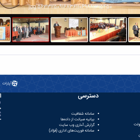
3461824095829752343146
آپارات
دسترسی
ا
ه
سامانه شفافیت
بیانیه صیانت از داده‌ها
81
ولت
گزارش آماری وب‌ سایت
سامانه فوریت‌های اداری (فؤاد)