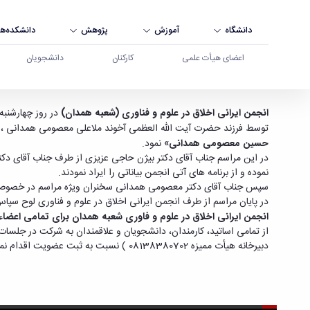
دانشگاه
آموزش
پژوهش
دانشکده‌ها
اعضای هیأت علمی
کارکنان
دانشجویان
مراسم سخنرانی انجمن اخلاق در علوم و فناوری - دا
انجمن ایرانی اخلاق در علوم و فناوری (شعبه همدان)
در روز چهارشنبه مورخ 26 اردیبهشت ماه 1397 در سالن اجتماعات شهید ایزدی دانشگاه بوعلی سینا ا
توسط فرزند حضرت آیت الله العظمی آخوند ملاعلی معصومی همدانی ، استاد دانشگاه صنعتی شریف ، چهر
حسین معصومی همدانی»
نمود.
در این مراسم جناب آقای دکتر بیژن حاجی عزیزی از طرف جناب آقای دک
نموده و از برنامه های آتی انجمن بیاناتی را ایراد نمودند.
سپس جناب آقای دکتر معصومی همدانی سخنران ویژه مراسم در خصوص م
در پایان مراسم از طرف انجمن ایرانی اخلاق در علوم و فناوری لوح سپا
انجمن ایرانی اخلاق در علوم و فاوری شعبه همدان برای تمامی اعضاء
از تمامی اساتید، کارمندان، دانشجویان و علاقمندان به شرکت در جلسات 
دبیرخانه هیأت ممیزه 08138380702 ) نسبت به ثبت عضویت اقدام نمیاند.