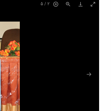
5
/
2