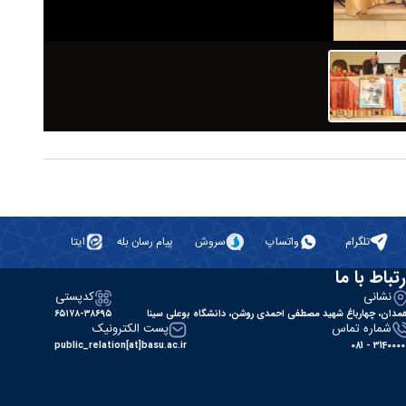
تلگرام
واتساپ
سروش
پیام رسان بله
ایتا
رتباط با ما
نشانی
کدپستی
مدان، چهارباغ شهید مصطفی احمدی روشن، دانشگاه بوعلی سینا
۶۵۱۷۸-۳۸۶۹۵
شماره تماس
پست الکترونیک
public_relation[at]basu.ac.ir
31400000 - 0