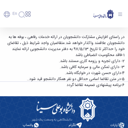
En
دانشگاه
دانشگاه
آموزش
واگذاری بوفه های دانشجویی - دانشگاه بوعلی سینا
در راستای افزایش مشارکت دانشجویان در ارائه خدمات رفاهی ، بوفه ها به
پذیرش
تاریخچه
پژوهش
دانشجویان علاقمند واکذار خواهد شد.متقاضیان واجد شرایط ذیل ، تقاضای
همدان
فناوری و
کارشناسی
دانشکده‌ها
و
خود را حداکثر تا تاریخ 97/5/13 به دفتر مدیریت دانشجویی ارائه نمایند
پردیس
کارآفرینی
رفاهی
تحصیلات
معرفی
1-فاقد محکومیت انضباطی باشد
اصلی
رفاهی
دفتر
اعضای
تکمیلی
برنامه
2- دارای تجربه و رزومه کاری مستند باشد.
پرسنل
مهندسی
هیأت
ارتباط
پسا
راهبردی
3- دارای تمکن مالی و سرمایه کافی باشد.
اداره
علمی
کشاورزی
با
دکترا
دانشگاه
4-دارای حسن شهرت در خوابگاه باشد.
کارکنان
رفاه
شیمی
صنعت
استعدادهای
نقشه
5-در متن تقاضا اسامی حداقل دو نفر همکار دانشجو قید شود..
دانشجویان
کارکنان
و
پردیس
درخشان
دانشگاه
فارغ
6-برنامه پیشنهادی ضمیمه تقاضا گردد
مهمانسرای
علوم
علم
دانشجویان
ساختار
التحصیلان
دانشگاه
نفت
و
غیرایرانی
سازمانی
فوق
رفاهی
علوم
فناوری
مهمانی
سازمان
برنامه
دانشجویان
انسانی
مراکز
فعالیت‌های
دانشگاه
و
پایگاه
مدیریت
تحقیقات
هنر
دانشجویی
حوزه
خبری
انتقال
امور
و فناوری
و
انجمن‌های
بسنا
ریاست
حمایت‌های
دانشجویان
پژوهشکده
معماری
پیشخوان
علمی
معاونت
تحصیلی
آپارات
تلگرام
واتساپ
مرکز
شیمی
احراز