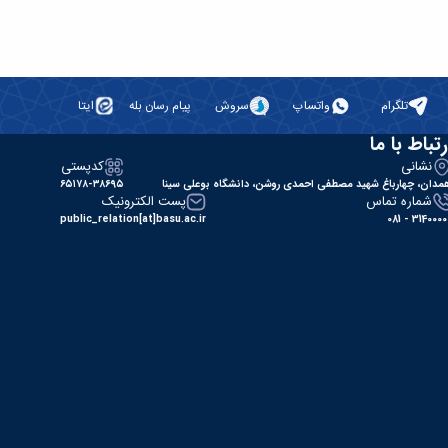
تلگرام
واتساپ
سروش
پیام رسان بله
ایتا
رتباط با ما
نشانی
کدپستی
مدان، چهارباغ شهید مصطفی احمدی روشن، دانشگاه بوعلی سینا
۶۵۱۷۸-۳۸۶۹۵
شماره تماس
پست الکترونیک
public_relation[at]basu.ac.ir
31400000 - 0