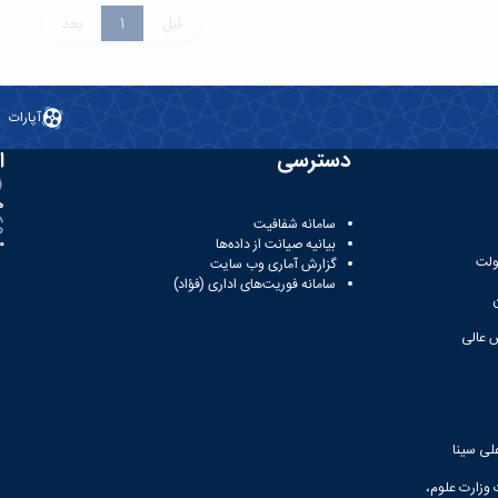
قبل
1
بعد
آپارات
دسترسی
ا
ه
سامانه شفافیت
بیانیه صیانت از داده‌ها
81
ولت
گزارش آماری وب‌ سایت
سامانه فوریت‌های اداری (فؤاد)
 عالی
لی سینا
 وزارت علوم،