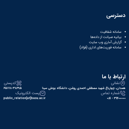
دسترسی
سامانه شفافیت
بیانیه صیانت از داده‌ها
گزارش آماری وب‌ سایت
سامانه فوریت‌های اداری (فؤاد)
ارتباط با ما
نشانی
کدپستی
همدان، چهارباغ شهید مصطفی احمدی روشن، دانشگاه بوعلی سینا
۶۵۱۷۸-۳۸۶۹۵
شماره تماس
پست الکترونیک
public_relation[at]basu.ac.ir
31400000 - 081