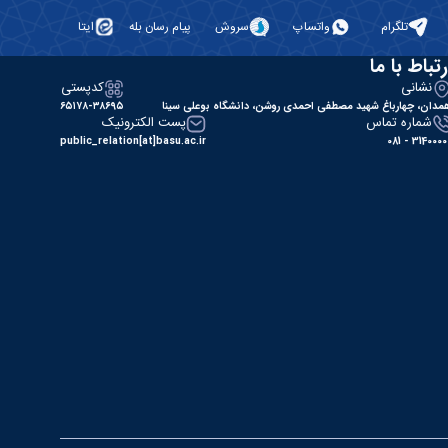
تلگرام
واتساپ
سروش
پیام رسان بله
ایتا
رتباط با ما
نشانی
کدپستی
مدان، چهارباغ شهید مصطفی احمدی روشن، دانشگاه بوعلی سینا
۶۵۱۷۸-۳۸۶۹۵
شماره تماس
پست الکترونیک
public_relation[at]basu.ac.ir
31400000 - 0