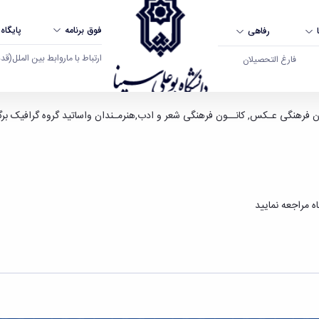
فوق برنامه
پایگاه
رفاهی
ارتباط با ما
روابط بین الملل
(قدم ال
فارغ التحصیلان
لی سینا همدان
ن فرهنگی عـکس, کانــون فرهنگی شعر و ادب,هنرمـندان واساتید گروه گرافیک برگز
 مراجعه نمایید