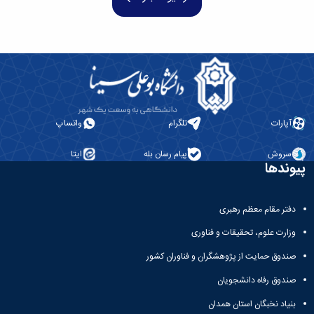
همایش‌ها
انتشارات
دانشگاه
نشر
کتب
مجلات
علمی
فصلنامه
آپارات
تلگرام
واتساپ
معاونت
پژوهش
سروش
پیام رسان بله
ایتا
و
پیوندها
فناوری
دفتر مقام معظم رهبری
وزارت علوم، تحقیقات و فناوری
صندوق حمایت از پژوهشگران و فناوران کشور
صندوق رفاه دانشجویان
بنیاد نخبگان استان همدان