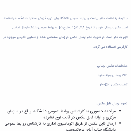
دامپزشکی
دانشجویی
توسعه
تحصیل
مشاوره
گیاهی
هویت
علوم
تشکل‌های
مدیریت
در
و
ارتباط
پژوهشکده
پایه
اسلامی
و
دانشگاه
با ما
سبک
آب
علوم
با توجه به اهتمام دفتر ریاست و روابط عمومی دانشگاه برای تهیه گزارش عملکرد دانشگاه، خواهشمند
دانشجویان
پشتیبانی
D8
روابط
زندگی
مرکز
اقتصادی
نشریات
معاونت
رشته‌های
بین
است عکس پرسنلی خود را تا تاریخ 15/11/98 به‌شرح ذیل به روابط عمومی دانشگاه ارسال نمائید.
مرکز
آپا
و
دانشجویی
تحصیلی
آموزشی
الملل
بهداشت
دانشگاه
اجتماعی
کانون‌های
کارشناسی
لازم به ذکر است در صورت عدم ارسال عکس در زمان مشخص شده از تصاویر قدیمی موجود در
و
(قدم
و
بوعلی
علوم
فرهنگی
تحصیلات
الآن)
تحصیلات
کارگزینی استفاده می گردد.
درمان
سینا
ورزشی
فعالیت‌های
Apply
تکمیلی
تکمیلی
خوابگاه‌های
آزمایشگاه
دانشکده
Now
داوطلبانه
آموزش‌های
معاونت
های
دانشجویی
های
سمن‌های
آزاد
دانشجویی
تحقیقاتی
سلف
اقماری
مشخصات عکس ارسالی
مرتبط
برنامه‌های
معاونت
آزمایشگاه
فنی
سرویس
بنیاد
آموزشی
پژوهش
4×3 پرسنلی زمینه سفید
مرکزی
ورزش و
و
خیرین
آموزش
و
آزمایشگاه
سرگرمی
مهندسی
کیفیت عکس
DPI
300
حامی
زبان
فناوری
اداره
تنش
کبودرآهنگ
دانشگاه
فارسی
معاونت
تربیت
پسماند
فنی
بوعلی
به
فرهنگی
بدنی
آزمایشگاه
و
سینا
غیرفارسی‌زبانان
نحوه ارسال فایل عکس:
و
و
مقاومت
منابع
مؤسسه
آموزش‌های
مراجعه حضوری به کارشناس روابط عمومی دانشگاه، واقع در سازمان
اجتماعی
فوق
مصالح
طبیعی
حمایت
کاربردی
مرکزی و ارائه فایل عکس در قالب لوح فشرده.
نهاد
برنامه
آزمایشگاه
تویسرکان
های
و
ارسال فایل عکس از طریق اتوماسیون اداری به کارشناس روابط عمومی
نمایندگی
مواد
استخر
مدیریت
مردمی
الکترونیکی
دانشگاه جناب آقای عرفاندوست.
مقام