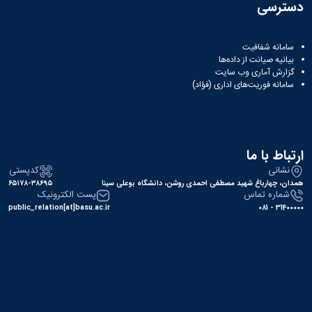
دسترسی
سامانه شفافیت
بیانیه صیانت از داده‌ها
گزارش آماری وب‌ سایت
سامانه فوریت‌های اداری (فؤاد)
ارتباط با ما
نشانی
کدپستی
همدان، چهارباغ شهید مصطفی احمدی روشن، دانشگاه بوعلی سینا
۶۵۱۷۸-۳۸۶۹۵
شماره تماس
پست الکترونیک
public_relation[at]basu.ac.ir
31400000 - 081