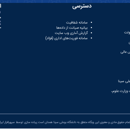
دسترسی
ا
ه
سامانه شفافیت
بیانیه صیانت از داده‌ها
81
ولت
گزارش آماری وب‌ سایت
سامانه فوریت‌های اداری (فؤاد)
 عالی
لی سینا
 وزارت علوم،
مام حقوق مادی و معنوی این وبگاه متعلق به دانشگاه بوعلی سینا همدان است.پیاده سازی توسط
سپهرافزار ایرا