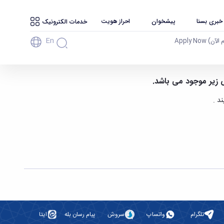
 خبری بسنا
پیشخوان
احراز هویت
خدمات الکترونیک
En
آن) Apply Now
 همدان
س زیر موجود می باشد.
ند .
تلگرام
واتساپ
سروش
پیام رسان بله
ایتا