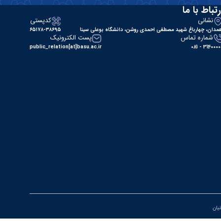
رتباط با ما
نشانی
کدپستی
مدان، چهارباغ شهید مصطفی احمدی روشن، دانشگاه بوعلی سینا
۶۵۱۷۸-۳۸۶۹۵
شماره تماس
پست الکترونیک
public_relation[at]basu.ac.ir
31400000 - 0
نیان