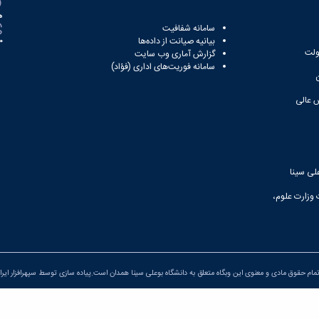
ه
سامانه شفافیت
بیانیه صیانت از داده‌ها
81
ولت
گزارش آماری وب‌ سایت
سامانه فوریت‌های اداری (فؤاد)
 عالی
لی سینا
 وزارت علوم،
مام حقوق مادی و معنوی این وبگاه متعلق به دانشگاه بوعلی سینا همدان است.پیاده سازی توسط
سپهرافزار ایرا