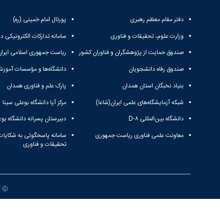
دفتر مقام معظم رهبری
پورتال امام خمینی (ره)
وزارت علوم، تحقیقات و فناوری
سامانه تدارکات الکترونیکی د
صندوق حمایت از پژوهشگران و فناوران کشور
ریاست جمهوری اسلامی ایران
صندوق رفاه دانشجویان
دانشگاه‌ها و مؤسسات آموزش
بنیاد نخبگان استان همدان
پارک علم و فناوری همدان
شبکه آزمایشگاه‌های علمی ایران(شاعا)
مرکز آپا دانشگاه بوعلی سینا
دانشگاه بین‌المللی D-۸
دبیرستان پسرانه دانشگاه بوع
معاونت علمی فناوری ریاست جمهوری
سامانه پاسخگوئی به شکایات
تحقیقات و فناوری
ت