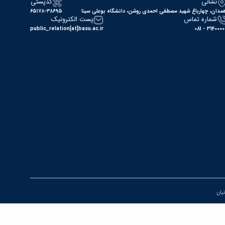
نشانی
کدپستی
مدان، چهارباغ شهید مصطفی احمدی روشن، دانشگاه بوعلی سینا
۶۵۱۷۸-۳۸۶۹۵
شماره تماس
پست الکترونیک
public_relation[at]basu.ac.ir
31400000 - 0
نیان