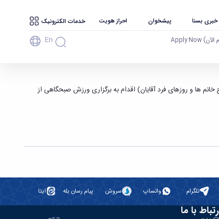
 خبری بسنا
پیشخوان
احراز هویت
خدمات الکترونیک
En
آن) Apply Now
برای کارکنان دانشگاه، اداره تربیت بدنی و فوق برنامه هر روز از ساعت 7:30 الی 8 صبح ( روزهای زوج خانم ها و روزهای فرد آقایان) اقدام به برگزاری ورزش صبحگاهی از
تلگرام
واتساپ
سروش
پیام رسان بله
ایتا
رتباط با ما