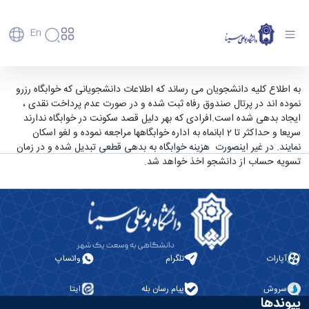
En
دانشگاه
دانشگاه
آموزش
اطلاعیه مهم در خصوص لغو اسکان - دانشگاه
به اطلاع کلیه دانشجویان می رساند که اطلاعات دانشجویانی که خوابگاه رزرو
پذیرش
تاریخچه
پژوهش
نموده اند در پرتال صندوق رفاه ثبت شده و در صورت عدم پرداخت نقدی ،
بوعلی سینا همدان
فناوری و
کارشناسی
دانشکده‌ها
و
ایجاد بدهی شده است.افرادی که بهر دلیل قصد سکونت در خوابگاه ندارند
پردیس
کارآفرینی
رفاهی
تحصیلات
معرفی
سریعا و حداکثر تا 2 ابانماه به اداره خوابگاهها مراجعه نموده و لغو اسکان
اصلی
رفاهی
دفتر
اعضای
تکمیلی
برنامه
نمایند. در غیر اینصورت هزینه خوابگاه به بدهی قطعی تبدیل شده و در زمان
پرسنل
مهندسی
هیأت
ارتباط
پسا
راهبردی
تسویه حساب از دانشجو اخذ خواهد شد.
اداره
علمی
کشاورزی
با
دکترا
دانشگاه
کارکنان
رفاه
شیمی
صنعت
استعدادهای
نقشه
دانشجویان
کارکنان
و
پردیس
درخشان
دانشگاه
فارغ
مهمانسرای
علوم
علم
دانشجویان
ساختار
التحصیلان
دانشگاه
نفت
و
غیرایرانی
سازمانی
فوق
رفاهی
علوم
فناوری
مهمانی
سازمان
برنامه
دانشجویان
انسانی
مراکز
فعالیت‌های
دانشگاه
و
پایگاه
آپارات
تلگرام
واتساپ
مدیریت
تحقیقات
هنر
دانشجویی
حوزه
خبری
انتقال
امور
و فناوری
و
انجمن‌های
بسنا
ریاست
حمایت‌های
سروش
پیام رسان بله
ایتا
دانشجویان
پژوهشکده
معماری
پیشخوان
علمی
معاونت
تحصیلی
پیوندها
مرکز
شیمی
احراز