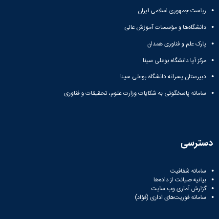
زمین
آزمایشگاه
و
دانشگاه
آموزش
معظم
ریاست جمهوری اسلامی ایران
چمن
باستان
حسابداری
(محمد)
کارکنان
رهبری
شناسی
سالن‌های
رزن
سایر
دانشگاه‌ها و مؤسسات آموزش عالی
تماس
ورزشی
آزمایشگاه
صنایع
تقویم
با
تفریحی-
هوش
پارک علم و فناوری همدان
غذایی
آموزشی
دانشگاه
سیاحتی
ربات
بهار
نظامنامه
روابط
مرکز آپا دانشگاه بوعلی سینا
باغ
و
مجتمع
اخلاق
عمومی
دانشگاه
بینایی
آموزش
آموزش
دبیرستان پسرانه دانشگاه بوعلی سینا
آدرس
موزه
آزمایشگاه
عالی
دانش‌آموختگان
دانشکده‌ها
تاریخ
سامانه پاسخگوئی به شکایات وزارت علوم، تحقیقات و فناوری
ژئوماتیک
فاطمیه
شماره
طبیعی
پژوهش
نهاوند
تلفن‌ها
کتابخانه
(ویژه
مرکزی
دختران)
و
دسترسی
مرکز
اسناد
پایان
سامانه شفافیت
نامه
بیانیه صیانت از داده‌ها
و
گزارش آماری وب‌ سایت
رساله
سامانه فوریت‌های اداری (فؤاد)
علم
سنجی