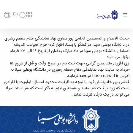
En
دانشگاه
دانشگاه
آموزش
برگزاری طرح ضیافت اندیشه استادان دانشگاه
حجت الاسلام و المسلمین فاطمی پور معاون نهاد نمایندگی مقام معظم رهبری
پذیرش
تاریخچه
پژوهش
در دانشگاه بوعلی سینا، در گفتگو با بسنا، اظهار کرد: طرح ضیافت اندیشه
بوعلی سینا در ماه رمضان - دانشگاه بوعلی سینا
فناوری و
کارشناسی
دانشکده‌ها
و
استادان دانشگاه بوعلی سینا در ماه مبارک رمضان از تاریخ ۱۹ الی ۲۳ خرداد
همدان
پردیس
کارآفرینی
رفاهی
تحصیلات
معرفی
برگزار می شود.
اصلی
رفاهی
دفتر
اعضای
تکمیلی
برنامه
وی افزود: متقاضیان گرامی جهت ثبت نام در اسرع وقت و قبل از تاریخ ۱۵
پرسنل
مهندسی
هیأت
ارتباط
پسا
راهبردی
خرداد به سایت نهاد نمایندگی مقام معظم رهبری در دانشگاه بوعلی سینا به
اداره
علمی
کشاورزی
با
دکترا
دانشگاه
آدرس
basu.nahad.ir
مراجعه فرمایند.
کارکنان
رفاه
شیمی
صنعت
استعدادهای
نقشه
فاطمی پور خاطرنشان کرد: با توجه به ظرفیت محدود امسال، اولویت با افرادی
دانشجویان
کارکنان
و
پردیس
درخشان
دانشگاه
فارغ
است که زود تر ثبت نام نمایند و همچنین لازم به ذکر است که هر استاد صرفا
مهمانسرای
علوم
علم
دانشجویان
ساختار
التحصیلان
می تواند در یک کارگاه شرکت نماید.
دانشگاه
نفت
و
غیرایرانی
سازمانی
فوق
رفاهی
علوم
فناوری
مهمانی
سازمان
برنامه
دانشجویان
انسانی
مراکز
فعالیت‌های
دانشگاه
و
پایگاه
مدیریت
تحقیقات
هنر
دانشجویی
حوزه
خبری
انتقال
امور
و فناوری
و
انجمن‌های
بسنا
ریاست
حمایت‌های
دانشجویان
پژوهشکده
معماری
پیشخوان
علمی
معاونت
تحصیلی
مرکز
شیمی
احراز