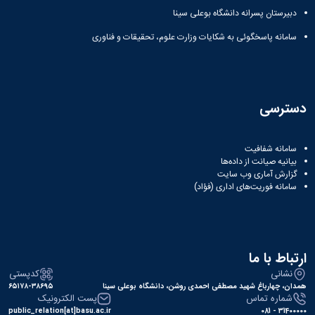
زمین
آزمایشگاه
و
دانشگاه
آموزش
معظم
دبیرستان پسرانه دانشگاه بوعلی سینا
چمن
باستان
حسابداری
(محمد)
کارکنان
رهبری
شناسی
سالن‌های
رزن
سایر
سامانه پاسخگوئی به شکایات وزارت علوم، تحقیقات و فناوری
تماس
ورزشی
آزمایشگاه
صنایع
تقویم
با
تفریحی-
هوش
غذایی
آموزشی
دانشگاه
سیاحتی
ربات
بهار
نظامنامه
روابط
باغ
و
مجتمع
اخلاق
عمومی
دانشگاه
دسترسی
بینایی
آموزش
آموزش
آدرس
موزه
آزمایشگاه
عالی
دانش‌آموختگان
دانشکده‌ها
تاریخ
ژئوماتیک
فاطمیه
شماره
طبیعی
سامانه شفافیت
پژوهش
نهاوند
تلفن‌ها
بیانیه صیانت از داده‌ها
کتابخانه
(ویژه
گزارش آماری وب‌ سایت
مرکزی
دختران)
سامانه فوریت‌های اداری (فؤاد)
و
مرکز
اسناد
پایان
نامه
ارتباط با ما
و
نشانی
کدپستی
رساله
همدان، چهارباغ شهید مصطفی احمدی روشن، دانشگاه بوعلی سینا
۶۵۱۷۸-۳۸۶۹۵
علم
شماره تماس
پست الکترونیک
سنجی
public_relation[at]basu.ac.ir
31400000 - 081