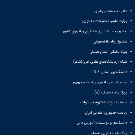
همایش‌ها
انتشارات
دفتر مقام معظم رهبری
دانشگاه
وزارت علوم، تحقیقات و فناوری
نشر
کتب
صندوق حمایت از پژوهشگران و فناوران کشور
مجلات
صندوق رفاه دانشجویان
علمی
فصلنامه
بنیاد نخبگان استان همدان
معاونت
پژوهش
شبکه آزمایشگاه‌های علمی ایران(شاعا)
و
دانشگاه بین‌المللی D-۸
فناوری
معاونت علمی فناوری ریاست جمهوری
پورتال امام خمینی (ره)
سامانه تدارکات الکترونیکی دولت
ریاست جمهوری اسلامی ایران
دانشگاه‌ها و مؤسسات آموزش عالی
پارک علم و فناوری همدان