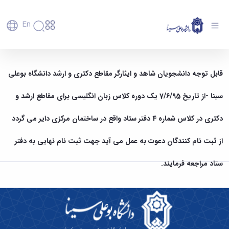
En
دانشگاه
دانشگاه
آموزش
دوره کلاس های زبان انگلیسی برای مقاطع ارشد و
پذیرش
تاریخچه
قابل توجه دانشجویان شاهد و ایثارگر مقاطع دکتری و ارشد دانشگاه بوعلی
پژوهش
دکتری - دانشگاه بوعلی سینا همدان
فناوری و
کارشناسی
دانشکده‌ها
و
پردیس
کارآفرینی
رفاهی
تحصیلات
معرفی
سینا -از تاریخ 7/6/95 یک دوره کلاس زبان انگلیسی برای مقاطع ارشد و
اصلی
رفاهی
دفتر
اعضای
تکمیلی
برنامه
پرسنل
مهندسی
هیأت
ارتباط
پسا
راهبردی
دکتری در کلاس شماره 4 دفتر ستاد واقع در ساختمان مرکزی دایر می گردد
اداره
علمی
کشاورزی
با
دکترا
دانشگاه
کارکنان
رفاه
شیمی
صنعت
استعدادهای
نقشه
از ثبت نام کنندگان دعوت به عمل می آید جهت ثبت نام نهایی به دفتر
دانشجویان
کارکنان
و
پردیس
درخشان
دانشگاه
فارغ
مهمانسرای
علوم
علم
دانشجویان
ساختار
التحصیلان
ستاد مراجعه فرمایند.
دانشگاه
نفت
و
غیرایرانی
سازمانی
فوق
رفاهی
علوم
فناوری
مهمانی
سازمان
برنامه
دانشجویان
انسانی
مراکز
فعالیت‌های
دانشگاه
و
پایگاه
مدیریت
تحقیقات
هنر
دانشجویی
حوزه
خبری
انتقال
امور
و فناوری
و
انجمن‌های
بسنا
ریاست
حمایت‌های
دانشجویان
پژوهشکده
معماری
پیشخوان
علمی
معاونت
تحصیلی
مرکز
شیمی
احراز