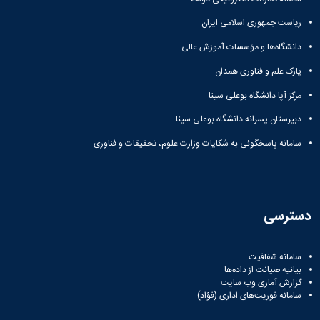
زمین
آزمایشگاه
و
دانشگاه
آموزش
معظم
چمن
باستان
حسابداری
(محمد)
ریاست جمهوری اسلامی ایران
کارکنان
رهبری
شناسی
سالن‌های
رزن
سایر
تماس
دانشگاه‌ها و مؤسسات آموزش عالی
ورزشی
آزمایشگاه
صنایع
تقویم
با
تفریحی-
هوش
غذایی
آموزشی
دانشگاه
پارک علم و فناوری همدان
سیاحتی
ربات
بهار
نظامنامه
روابط
باغ
و
مرکز آپا دانشگاه بوعلی سینا
مجتمع
اخلاق
عمومی
دانشگاه
بینایی
آموزش
آموزش
آدرس
دبیرستان پسرانه دانشگاه بوعلی سینا
موزه
آزمایشگاه
عالی
دانش‌آموختگان
دانشکده‌ها
تاریخ
ژئوماتیک
فاطمیه
شماره
سامانه پاسخگوئی به شکایات وزارت علوم، تحقیقات و فناوری
طبیعی
پژوهش
نهاوند
تلفن‌ها
کتابخانه
(ویژه
مرکزی
دختران)
و
مرکز
دسترسی
اسناد
پایان
نامه
سامانه شفافیت
بیانیه صیانت از داده‌ها
و
گزارش آماری وب‌ سایت
رساله
سامانه فوریت‌های اداری (فؤاد)
علم
سنجی