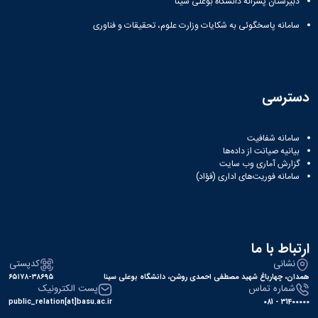
دبیرستان پسرانه دانشگاه بوعلی سینا
سامانه پاسخگوئی به شکایات وزارت علوم، تحقیقات و فناوری
دسترسی
سامانه شفافیت
بیانیه صیانت از داده‌ها
گزارش آماری وب‌ سایت
سامانه فوریت‌های اداری (فؤاد)
ارتباط با ما
نشانی
کدپستی
همدان، چهارباغ شهید مصطفی احمدی روشن، دانشگاه بوعلی سینا
۶۵۱۷۸-۳۸۶۹۵
شماره تماس
پست الکترونیک
public_relation[at]basu.ac.ir
31400000 - 081