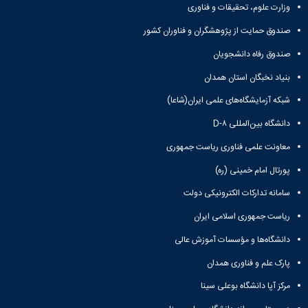
وزارت علوم، تحقیقات و فناوری
همایش‌ها
انتشارات
صندوق حمایت از پژوهشگران و فناوران کشور
دانشگاه
نشر
صندوق رفاه دانشجویان
کتب
بنیاد نخبگان استان همدان
مجلات
علمی
شبکه آزمایشگاه‌های علمی ایران(شاعا)
فصلنامه
معاونت
دانشگاه بین‌المللی D-۸
پژوهش
معاونت علمی فناوری ریاست جمهوری
و
فناوری
پورتال امام خمینی (ره)
سامانه تدارکات الکترونیکی دولت
ریاست جمهوری اسلامی ایران
دانشگاه‌ها و مؤسسات آموزش عالی
پارک علم و فناوری همدان
مرکز آپا دانشگاه بوعلی سینا