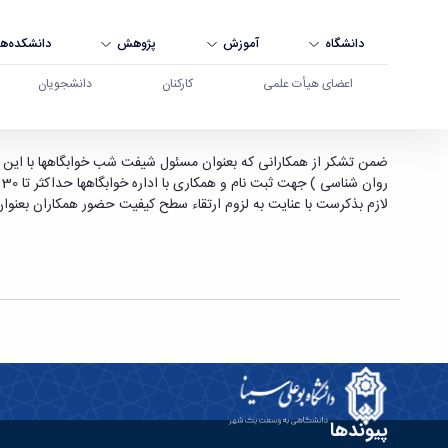
دانشگاه
آموزش
پژوهش
دانشکده‌ها
اعضای هیأت علمی
کارکنان
دانشجویان
فراخوان جهت همکاری با اداره خوابگاههای برادران -
ضمن تشکر از همکارانی که بعنوان مسئول شیفت شب خوابگاهها با این اد
روان شناسی ) جهت ثبت نام و همکاری با اداره خوابگاهها حداکثر تا 30 فروردین ماه به آقای مردانی مراجعه یا با تلفن داخلی 507 یا تلفن مستقیم 38380873 تماس حاصل فرمایند.
لازم بذکرست با عنایت به لزوم ارتقاء سطح کیفیت حضور همکاران بعنو
پیوندها