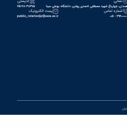
نشانی
کدپستی
مدان، چهارباغ شهید مصطفی احمدی روشن، دانشگاه بوعلی سینا
۶۵۱۷۸-۳۸۶۹۵
شماره تماس
پست الکترونیک
public_relation[at]basu.ac.ir
31400000 - 0
نیان