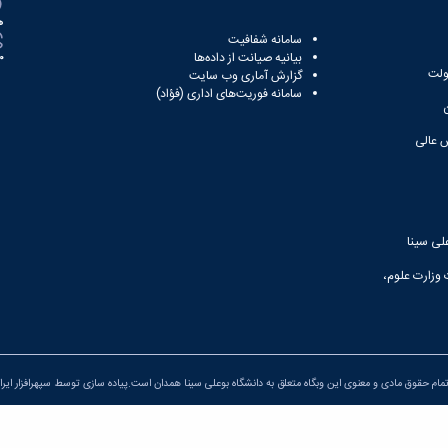
ه
سامانه شفافیت
بیانیه صیانت از داده‌ها
81
ولت
گزارش آماری وب‌ سایت
سامانه فوریت‌های اداری (فؤاد)
 عالی
لی سینا
 وزارت علوم،
مام حقوق مادی و معنوی این وبگاه متعلق به دانشگاه بوعلی سینا همدان است.پیاده سازی توسط
سپهرافزار ایرا