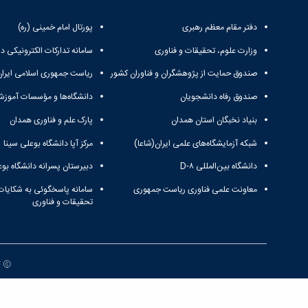
دفتر مقام معظم رهبری
پورتال امام خمینی (ره)
وزارت علوم، تحقیقات و فناوری
سامانه تدارکات الکترونیکی د
صندوق حمایت از پژوهشگران و فناوران کشور
ریاست جمهوری اسلامی ایران
صندوق رفاه دانشجویان
دانشگاه‌ها و مؤسسات آموزش
بنیاد نخبگان استان همدان
پارک علم و فناوری همدان
شبکه آزمایشگاه‌های علمی ایران(شاعا)
مرکز آپا دانشگاه بوعلی سینا
دانشگاه بین‌المللی D-۸
دبیرستان پسرانه دانشگاه بوع
معاونت علمی فناوری ریاست جمهوری
سامانه پاسخگوئی به شکایات
تحقیقات و فناوری
ت