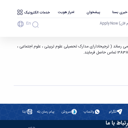
 خبری بسنا
پیشخوان
احراز هویت
خدمات الکترونیک
En
آن) Apply Now
ی رساند ( ترجیحادارای مدارک تحصیلی علوم تربیتی ، علوم اجتماعی ،
تلگرام
واتساپ
سروش
پیام رسان بله
ایتا
رتباط با ما