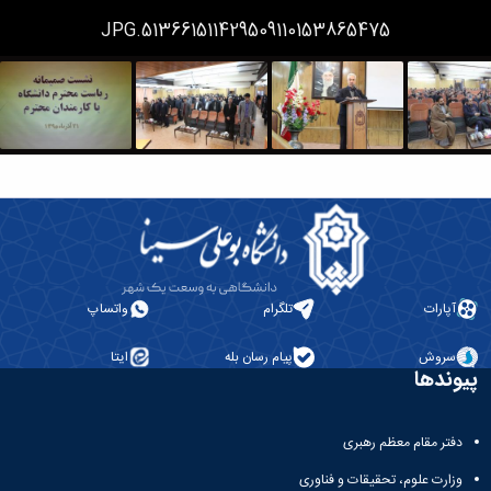
همایش‌ها
513661511429509110153865475.JPG
انتشارات
دانشگاه
نشر
کتب
مجلات
علمی
فصلنامه
معاونت
پژوهش
و
فناوری
آپارات
تلگرام
واتساپ
سروش
پیام رسان بله
ایتا
پیوندها
دفتر مقام معظم رهبری
وزارت علوم، تحقیقات و فناوری