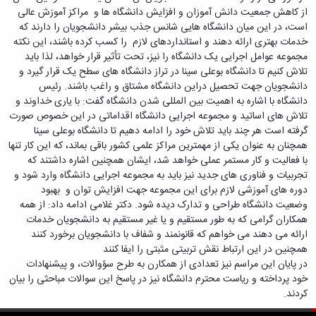
دامپزشکی
دانشجویی
توسعه
تحصیل
مشاوره
از کاهش جمعیت دانش آموزان و افزایش دانشگاه ها و مراکز آموزش عالی
گیاهی
هویت
علوم
تشکل‌های
مدیریت
در
و
است، در این میان دانشگاه هایی شانس جذب بیشر دانشجویان را دارند که
ارتباط
پژوهشکده
پایه
اسلامی
و
دانشگاه
با ما
سبک
خدمات بهتری ارائه دهند و استانداردهای لازم را کسب کرده باشند، این نکته
آب
علوم
دانشجویان
پشتیبانی
D8
روابط
زندگی
مجموعه عوامل اجرایی یک دانشگاه را نیز، تحت تأثیر قرار خواهد، لذا باید
مرکز
اقتصادی
نشریات
معاونت
رشته‌های
بین
مرکز
تلاش کنیم تا دانشگاه بوعلی سینا در تراز دانشگاه های سطح یک قرار گیرد و
آپا
و
دانشجویی
تحصیلی
آموزشی
الملل
بهداشت
دانشجویان جهت تحصیل دراین دانشگاه مشتاق و راغب باشند. رئیس
دانشگاه
اجتماعی
کانون‌های
کارشناسی
و
(قدم
و
دانشگاه با اشاره به اهمیت بین المللی شدن دانشگاه گفت: با یاری خداوند و
بوعلی
علوم
فرهنگی
تحصیلات
الآن)
تحصیلات
درمان
تلاش های اساتید و مجموعه اجرایی دانشگاه اقداماتی در این خصوص صورت
سینا
ورزشی
فعالیت‌های
Apply
تکمیلی
تکمیلی
خوابگاه‌های
گرفته است هر چند باید تلاش خود را ادامه دهیم تا دانشگاه بوعلی سینا
آزمایشگاه
دانشکده
Now
داوطلبانه
آموزش‌های
معاونت
های
دانشجویی
همچنان به عنوان یکی از مهمترین مراکز علمی کشور باقی بماند، که این کار تنها
های
سمن‌های
آزاد
دانشجویی
تحقیقاتی
سلف
با فعالیت و کار مستمر عملی خواهد شد، ایشان همچنین اشاره داشتند که
اقماری
مرتبط
برنامه‌های
معاونت
آزمایشگاه
فنی
سرویس
تجربیات و فناوری های جدید نیز باید به مجموعه اجرایی دانشگاه وارد شود و
بنیاد
آموزشی
پژوهش
مرکزی
ورزش و
و
دوره های آموزشی لازم برای این مجموعه جهت افزایش توان و بهبود
خیرین
آموزش
و
آزمایشگاه
سرگرمی
مهندسی
وضعیت دانشگاه طراحی و تدارک دیده شود. دکتر غلامی ادامه داد: از همه
حامی
زبان
فناوری
اداره
تنش
کبودرآهنگ
همکاران گرامی که به طور مستقیم و یا غیر مستقیم به دانشجویان خدمات
دانشگاه
فارسی
معاونت
تربیت
پسماند
فنی
ارائه می دهند می خواهم که قانونمند و شفاف با دانشجویان برخورد کنند
بوعلی
به
فرهنگی
بدنی
آزمایشگاه
و
همچنین در این ارتباط نقش تربیتی مثبتی را ایفا کنند
سینا
غیرفارسی‌زبانان
و
و
مقاومت
منابع
در پایان این مراسم نیز تعدادی از همکارن به طرح سؤوالات، و پیشنهادات
مؤسسه
آموزش‌های
اجتماعی
فوق
مصالح
طبیعی
خود پرداخته و ریاست محترم دانشگاه نیز در پاسخ این سوالات مباحثی را بیان
حمایت
کاربردی
نهاد
برنامه
آزمایشگاه
تویسرکان
کردند.
های
و
نمایندگی
مواد
استخر
مدیریت
مردمی
الکترونیکی
مقام