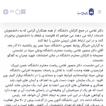
En
دانشگاه
دانشگاه
آموزش
کارکنان دانشگاه، قانونمند و شفاف با دانشجویان
دکتر غلامی در جمع کارکنان دانشگاه: از همه همکاران گرامی که به دانشجویان
پذیرش
تاریخچه
پژوهش
خدمات ارائه می دهند می خواهم که قانونمند و شفاف با دانشجویان برخوردار
برخورد کنند - دانشگاه بوعلی سینا همدان
فناوری و
کارشناسی
دانشکده‌ها
و
کنند و در این ارتباط نقش تربیتی مثبتی را ایفا کنند.
پردیس
کارآفرینی
رفاهی
تحصیلات
معرفی
به گزارش خبرنگار روابط عمومی دانشگاه، سینا عصر روز یکشنبه، 21 آذر ماه،
اصلی
رفاهی
دفتر
اعضای
تکمیلی
برنامه
آقای دکتر منصور غلامی ریاست محترم دانشگاه بوعلی سینا، در نشستی
پرسنل
مهندسی
هیأت
ارتباط
پسا
راهبردی
صمیمانه با کارکنان محترم دانشگاه در سالن اجتماعات شهید چمران به گفتگو
اداره
علمی
کشاورزی
با
دکترا
دانشگاه
نشستند.
کارکنان
رفاه
شیمی
صنعت
استعدادهای
نقشه
در این نشست، دکتر منصور غلامی ریاست محترم دانشگاه، ضمن تبریک
دانشجویان
کارکنان
و
پردیس
درخشان
دانشگاه
فارغ
فرارسیدن هفته وحدت گفت: با تلاش و زحمات مجموعه اجرایی دانشگاه
مهمانسرای
علوم
علم
دانشجویان
ساختار
التحصیلان
بوعلی سینا، توانسته‌ایم شرایط خوب و مساعدی را در دانشگاه برقرار کنیم. وی
دانشگاه
نفت
و
غیرایرانی
سازمانی
فوق
افزود: در یک سازمان جهت دست یابی به اهداف و آرمان های خود، باید
رفاهی
علوم
فناوری
مهمانی
سازمان
برنامه
همکاری و هماهنگی‌ های لازم بین اعضا به عمل آید، یک سازمان مانند کشتی
دانشجویان
انسانی
مراکز
فعالیت‌های
دانشگاه
و
پایگاه
مدیریت
است که هر یک از سرنشینان آن وظیفه‌ای در راستای هدایت آن بر عهده دارد
تحقیقات
هنر
دانشجویی
حوزه
خبری
انتقال
امور
و کوتاهی هریک در این امر، منجر به ایجاد اخلال آن خواهد شد. رئیس
و فناوری
و
انجمن‌های
بسنا
ریاست
حمایت‌های
دانشجویان
دانشگاه ادامه داد: این دانشگاه اکنون پس از گذشت بیش از 40 سال فعالیت
پژوهشکده
معماری
پیشخوان
علمی
معاونت
تحصیلی
مرکز
در دوره‌ای قرار گرفته که تعداد دانشجویان آن کاهش یافته است و این نشان
شیمی
احراز