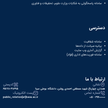
سامانه پاسخگوئی به شکایات وزارت علوم، تحقیقات و فناوری
دسترسی
سامانه شفافیت
بیانیه صیانت از داده‌ها
گزارش آماری وب‌ سایت
سامانه فوریت‌های اداری (فؤاد)
ارتباط با ما
نشانی
کدپستی
همدان، چهارباغ شهید مصطفی احمدی روشن، دانشگاه بوعلی سینا
۶۵۱۷۸-۳۸۶۹۵
شماره تماس
پست الکترونیک
public_relation[at]basu.ac.ir
31400000 - 081