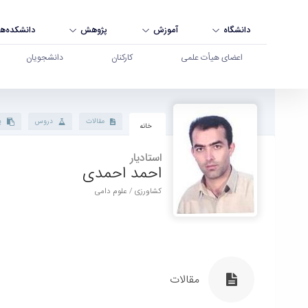
دانشگاه
آموزش
پژوهش
دانشکده‌ها
اعضای هیأت علمی
کارکنان
دانشجویان
پروفایل استاد - دانشگاه بوعلی سینا همدان
مقالات
دروس
پ
خانه
استادیار
احمد احمدی
کشاورزی / علوم دامی
مقالات