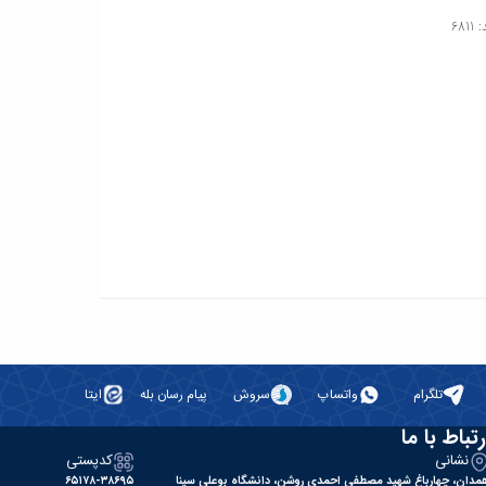
681
تلگرام
واتساپ
سروش
پیام رسان بله
ایتا
رتباط با ما
نشانی
کدپستی
مدان، چهارباغ شهید مصطفی احمدی روشن، دانشگاه بوعلی سینا
۶۵۱۷۸-۳۸۶۹۵