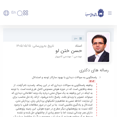
En
پروفایل استاد - دانشگاه بوعلی سینا همدان
دانشگاه
دانشگاه
آموزش
پذیرش
تاریخچه
پژوهش
منو
فناوری و
کارشناسی
دانشکده‌ها
و
استاد
تاریخ به‌روزرسانی: 1405/05/15
پردیس
کارآفرینی
رفاهی
تحصیلات
معرفی
حسن ختن لو
اصلی
رفاهی
دفتر
اعضای
تکمیلی
برنامه
پرسنل
مهندسی
هیأت
ارتباط
مهندسی / مهندسی کامپیوتر
پسا
راهبردی
اداره
علمی
کشاورزی
با
دکترا
دانشگاه
کارکنان
رفاه
شیمی
صنعت
استعدادهای
رساله های دکتری
نقشه
دانشجویان
کارکنان
و
پردیس
درخشان
دانشگاه
فارغ
پاسخگویی به سوالات دیداری با بهبود سازِکار توجه و استدلال
مهمانسرای
علوم
علم
دانشجویان
ساختار
التحصیلان
1404
دانشگاه
نفت
و
غیرایرانی
وظیفه پاسخگویی به سوالات دیداری که در این رساله، پاسدید نام گرفت، از
سازمانی
فوق
رفاهی
علوم
جمله وظایفی است که در حوزه هوش مصنوعی کامل طرح شده است. با توجه
فناوری
مهمانی
سازمان
برنامه
به اینکه در این وظیفه به یک سوال متنی درباره یک وجه اطلاعاتی دیداری که
دانشجویان
انسانی
مراکز
فعالیت‌های
دانشگاه
و
پایگاه
میتواند تصویر یا ویدئو باشد، پاسخ داده می‌شود، ارائه راه حل مناسب برای
مدیریت
تحقیقات
هنر
دانشجویی
آن نیازمند احاطه نسبی به مفاهیم و تکنیکهای پردازش زبان، پردازش متن،
حوزه
خبری
انتقال
امور
و فناوری
استدلال و یادگیری ماشینی است. بنا بر این در مرور مطالعات قبلی، با وجود
و
انجمن‌های
بسنا
ریاست
حمایت‌های
آنکه نسبت به پژوهشهای دیگر مطرح در حوزه هوش، این زمینه پژوهشی
دانشجویان
پژوهشکده
معماری
پیشخوان
علمی
معاونت
تحصیلی
دارای عمر چندانی نیست اما با حجم زیادی از چالشهای حل شده و نشده
مرکز
شیمی
احراز
مربوط به آن مواجه هستیم. از میان این مجموعه بزرگ از چالشها، و با درک