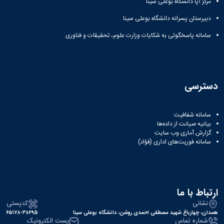
مرکز آپا دانشگاه بوعلی سینا
همایش‌ها
انتشارات
دبیرستان پسرانه دانشگاه بوعلی سینا
دانشگاه
سامانه پاسخگوئی به شکایات وزارت علوم، تحقیقات و فناوری
نشر
کتب
مجلات
علمی
فصلنامه
دسترسی
معاونت
پژوهش
و
سامانه شفافیت
فناوری
بیانیه صیانت از داده‌ها
گزارش آماری وب‌ سایت
سامانه فوریت‌های اداری (فؤاد)
ارتباط با ما
نشانی
کدپستی
همدان، چهارباغ شهید مصطفی احمدی روشن، دانشگاه بوعلی سینا
۶۵۱۷۸-۳۸۶۹۵
شماره تماس
پست الکترونیک