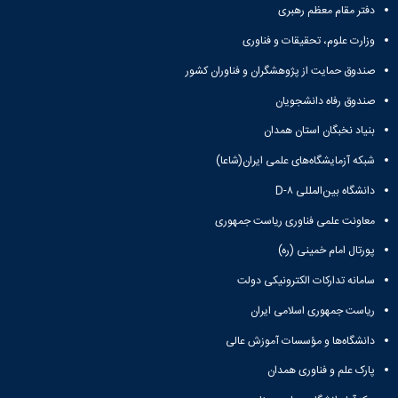
زمین
آزمایشگاه
و
دانشگاه
آموزش
دفتر مقام معظم رهبری
معظم
چمن
باستان
حسابداری
(محمد)
کارکنان
رهبری
شناسی
سالن‌های
وزارت علوم، تحقیقات و فناوری
رزن
سایر
تماس
ورزشی
آزمایشگاه
صنایع
تقویم
با
صندوق حمایت از پژوهشگران و فناوران کشور
تفریحی-
هوش
غذایی
آموزشی
دانشگاه
سیاحتی
ربات
بهار
صندوق رفاه دانشجویان
نظامنامه
روابط
باغ
و
مجتمع
اخلاق
عمومی
دانشگاه
بنیاد نخبگان استان همدان
بینایی
آموزش
آموزش
آدرس
موزه
آزمایشگاه
عالی
دانش‌آموختگان
دانشکده‌ها
شبکه آزمایشگاه‌های علمی ایران(شاعا)
تاریخ
ژئوماتیک
فاطمیه
شماره
طبیعی
پژوهش
دانشگاه بین‌المللی D-۸
نهاوند
تلفن‌ها
کتابخانه
(ویژه
معاونت علمی فناوری ریاست جمهوری
مرکزی
دختران)
و
پورتال امام خمینی (ره)
مرکز
سامانه تدارکات الکترونیکی دولت
اسناد
پایان
ریاست جمهوری اسلامی ایران
نامه
و
دانشگاه‌ها و مؤسسات آموزش عالی
رساله
پارک علم و فناوری همدان
علم
سنجی