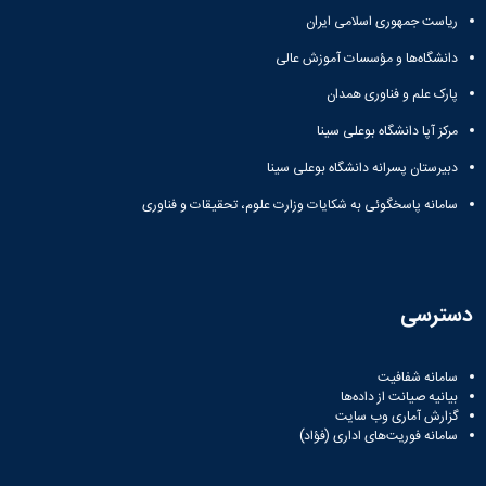
زمین
آزمایشگاه
و
دانشگاه
آموزش
معظم
ریاست جمهوری اسلامی ایران
چمن
باستان
حسابداری
(محمد)
کارکنان
رهبری
شناسی
سالن‌های
رزن
سایر
دانشگاه‌ها و مؤسسات آموزش عالی
تماس
ورزشی
آزمایشگاه
صنایع
تقویم
با
تفریحی-
پارک علم و فناوری همدان
هوش
غذایی
آموزشی
دانشگاه
سیاحتی
ربات
بهار
نظامنامه
روابط
مرکز آپا دانشگاه بوعلی سینا
باغ
و
مجتمع
اخلاق
عمومی
دانشگاه
بینایی
دبیرستان پسرانه دانشگاه بوعلی سینا
آموزش
آموزش
آدرس
موزه
آزمایشگاه
عالی
دانش‌آموختگان
دانشکده‌ها
سامانه پاسخگوئی به شکایات وزارت علوم، تحقیقات و فناوری
تاریخ
ژئوماتیک
فاطمیه
شماره
طبیعی
پژوهش
نهاوند
تلفن‌ها
کتابخانه
(ویژه
مرکزی
دختران)
و
دسترسی
مرکز
اسناد
پایان
سامانه شفافیت
نامه
بیانیه صیانت از داده‌ها
و
گزارش آماری وب‌ سایت
رساله
سامانه فوریت‌های اداری (فؤاد)
علم
سنجی