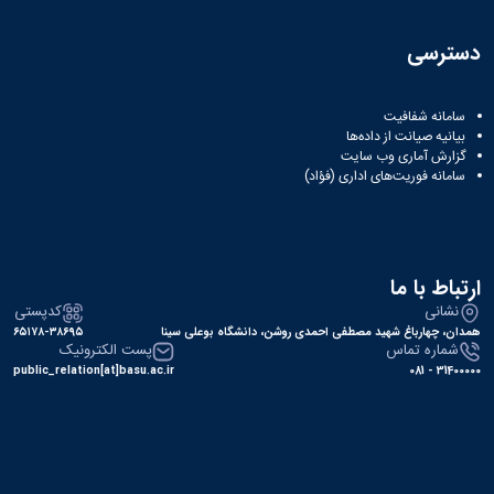
همایش‌ها
انتشارات
دسترسی
دانشگاه
نشر
کتب
سامانه شفافیت
مجلات
بیانیه صیانت از داده‌ها
علمی
گزارش آماری وب‌ سایت
فصلنامه
سامانه فوریت‌های اداری (فؤاد)
معاونت
پژوهش
و
فناوری
ارتباط با ما
نشانی
کدپستی
همدان، چهارباغ شهید مصطفی احمدی روشن، دانشگاه بوعلی سینا
۶۵۱۷۸-۳۸۶۹۵
شماره تماس
پست الکترونیک
public_relation[at]basu.ac.ir
31400000 - 081