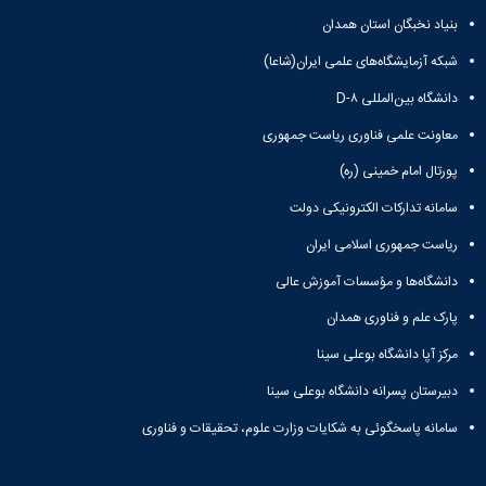
زمین
آزمایشگاه
و
دانشگاه
آموزش
معظم
بنیاد نخبگان استان همدان
چمن
باستان
حسابداری
(محمد)
کارکنان
رهبری
شناسی
سالن‌های
رزن
سایر
شبکه آزمایشگاه‌های علمی ایران(شاعا)
تماس
ورزشی
آزمایشگاه
صنایع
تقویم
با
تفریحی-
هوش
دانشگاه بین‌المللی D-۸
غذایی
آموزشی
دانشگاه
سیاحتی
ربات
بهار
نظامنامه
روابط
معاونت علمی فناوری ریاست جمهوری
باغ
و
مجتمع
اخلاق
عمومی
دانشگاه
بینایی
آموزش
آموزش
پورتال امام خمینی (ره)
آدرس
موزه
آزمایشگاه
عالی
دانش‌آموختگان
دانشکده‌ها
تاریخ
سامانه تدارکات الکترونیکی دولت
ژئوماتیک
فاطمیه
شماره
طبیعی
پژوهش
نهاوند
تلفن‌ها
ریاست جمهوری اسلامی ایران
کتابخانه
(ویژه
مرکزی
دانشگاه‌ها و مؤسسات آموزش عالی
دختران)
و
پارک علم و فناوری همدان
مرکز
اسناد
مرکز آپا دانشگاه بوعلی سینا
پایان
نامه
دبیرستان پسرانه دانشگاه بوعلی سینا
و
سامانه پاسخگوئی به شکایات وزارت علوم، تحقیقات و فناوری
رساله
علم
سنجی