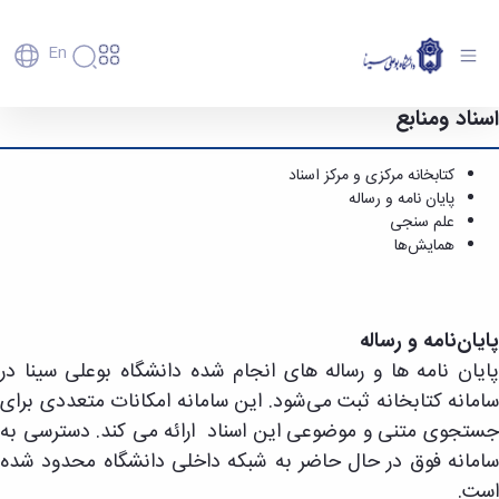
En
اسناد ومنابع
پایان نامه و رساله - دانشگاه بوعلی سینا همدان
دانشگاه
دانشگاه
آموزش
پذیرش
تاریخچه
پژوهش
کتابخانه مرکزی و مرکز اسناد
فناوری و
کارشناسی
دانشکده‌ها
و
پایان نامه و رساله
پردیس
کارآفرینی
رفاهی
تحصیلات
معرفی
اصلی
رفاهی
علم سنجی
دفتر
اعضای
تکمیلی
برنامه
پرسنل
مهندسی
همایش‌ها
هیأت
ارتباط
پسا
راهبردی
اداره
علمی
کشاورزی
با
دکترا
دانشگاه
کارکنان
رفاه
شیمی
صنعت
استعدادهای
نقشه
دانشجویان
کارکنان
و
پردیس
درخشان
دانشگاه
فارغ
مهمانسرای
علوم
پایان‌نامه و رساله
علم
دانشجویان
ساختار
التحصیلان
دانشگاه
نفت
و
غیرایرانی
پایان نامه ها و رساله های انجام شده دانشگاه بوعلی سینا در
سازمانی
فوق
رفاهی
علوم
فناوری
مهمانی
سازمان
برنامه
سامانه کتابخانه ثبت می‌شود. این سامانه امکانات متعددی برای
دانشجویان
انسانی
مراکز
فعالیت‌های
دانشگاه
و
پایگاه
مدیریت
جستجوی متنی و موضوعی این اسناد ارائه می کند. دسترسی به
تحقیقات
هنر
دانشجویی
حوزه
خبری
انتقال
امور
و فناوری
و
انجمن‌های
بسنا
سامانه فوق در حال حاضر به شبکه داخلی دانشگاه محدود شده
ریاست
حمایت‌های
دانشجویان
پژوهشکده
معماری
پیشخوان
علمی
معاونت
تحصیلی
است.
مرکز
شیمی
احراز