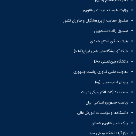
دفتر مقام معظم رهبری
همایش‌ها
وزارت علوم، تحقیقات و فناوری
انتشارات
دانشگاه
صندوق حمایت از پژوهشگران و فناوران کشور
نشر
کتب
صندوق رفاه دانشجویان
مجلات
بنیاد نخبگان استان همدان
علمی
فصلنامه
شبکه آزمایشگاه‌های علمی ایران(شاعا)
معاونت
پژوهش
دانشگاه بین‌المللی D-۸
و
معاونت علمی فناوری ریاست جمهوری
فناوری
پورتال امام خمینی (ره)
سامانه تدارکات الکترونیکی دولت
ریاست جمهوری اسلامی ایران
دانشگاه‌ها و مؤسسات آموزش عالی
پارک علم و فناوری همدان
مرکز آپا دانشگاه بوعلی سینا