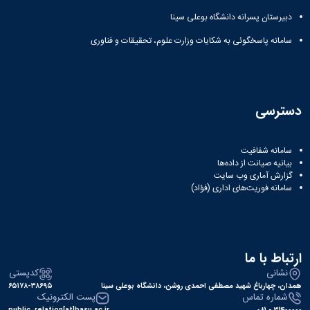
دبیرستان پسرانه دانشگاه بوعلی سینا
سامانه پاسخگوئی به شکایات وزارت علوم، تحقیقات و فناوری
دسترسی
سامانه شفافیت
بیانیه صیانت از داده‌ها
گزارش آماری وب‌ سایت
سامانه فوریت‌های اداری (فؤاد)
ارتباط با ما
نشانی
کدپستی
همدان، چهارباغ شهید مصطفی احمدی روشن، دانشگاه بوعلی سینا
۶۵۱۷۸-۳۸۶۹۵
شماره تماس
پست الکترونیک
public_relation[at]basu.ac.ir
31400000 - 081