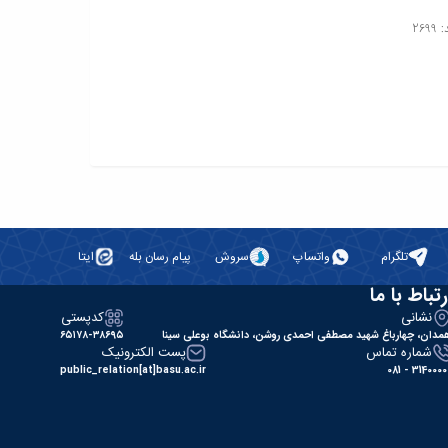
269
تلگرام
واتساپ
سروش
پیام رسان بله
ایتا
رتباط با ما
نشانی
کدپستی
مدان، چهارباغ شهید مصطفی احمدی روشن، دانشگاه بوعلی سینا
۶۵۱۷۸-۳۸۶۹۵
شماره تماس
پست الکترونیک
public_relation[at]basu.ac.ir
31400000 - 0