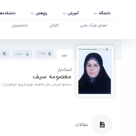
دانشگاه
آموزش
پژوهش
دانشکده‌ها
اعضای هیأت علمی
کارکنان
دانشجویان
پروفایل استاد - دانشگاه بوعلی سینا همدان
مقالات
دروس
پ
خانه
استادیار
معصومه سیف
مجتمع آموزش عالی فاطمیه نهاوند(ویژه خواهران) / ع
مقالات