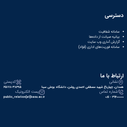
دسترسی
سامانه شفافیت
بیانیه صیانت از داده‌ها
گزارش آماری وب‌ سایت
سامانه فوریت‌های اداری (فؤاد)
ارتباط با ما
نشانی
کدپستی
همدان، چهارباغ شهید مصطفی احمدی روشن، دانشگاه بوعلی سینا
۶۵۱۷۸-۳۸۶۹۵
شماره تماس
پست الکترونیک
public_relation[at]basu.ac.ir
31400000 - 081