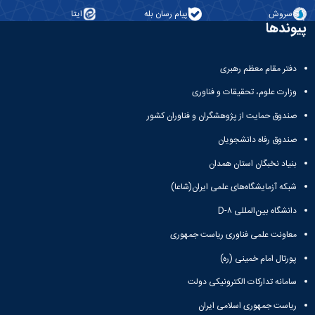
همایش‌ها
سروش
پیام رسان بله
ایتا
پیوندها
انتشارات
دانشگاه
نشر
کتب
دفتر مقام معظم رهبری
مجلات
وزارت علوم، تحقیقات و فناوری
علمی
فصلنامه
صندوق حمایت از پژوهشگران و فناوران کشور
معاونت
صندوق رفاه دانشجویان
پژوهش
و
بنیاد نخبگان استان همدان
فناوری
شبکه آزمایشگاه‌های علمی ایران(شاعا)
دانشگاه بین‌المللی D-۸
معاونت علمی فناوری ریاست جمهوری
پورتال امام خمینی (ره)
سامانه تدارکات الکترونیکی دولت
ریاست جمهوری اسلامی ایران