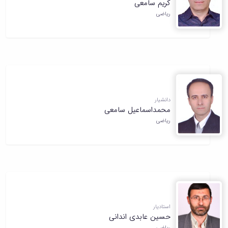
کریم سامعی
همایش‌ها
ریاضی
انتشارات
دانشگاه
نشر
کتب
مجلات
علمی
فصلنامه
معاونت
دانشیار
پژوهش
محمداسماعیل سامعی
و
ریاضی
فناوری
استادیار
حسین عابدی اندانی
ریاضی