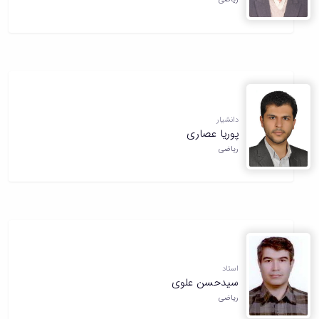
دانشیار
پوریا عصاری
ریاضی
استاد
سیدحسن علوی
ریاضی