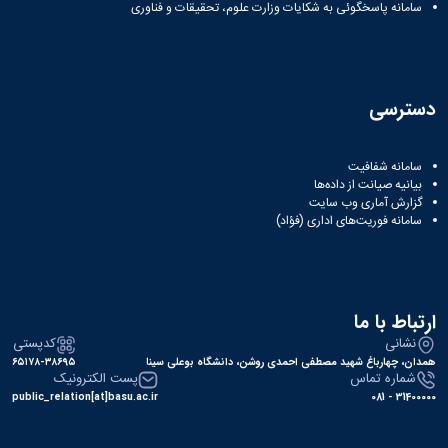
سامانه پاسخگوئی به شکایات وزارت علوم، تحقیقات و فناوری
دسترسی
سامانه شفافیت
بیانیه صیانت از داده‌ها
گزارش آماری وب‌ سایت
سامانه فوریت‌های اداری (فؤاد)
ارتباط با ما
نشانی
کدپستی
همدان، چهارباغ شهید مصطفی احمدی روشن، دانشگاه بوعلی سینا
۶۵۱۷۸-۳۸۶۹۵
شماره تماس
پست الکترونیک
public_relation[at]basu.ac.ir
31400000 - 081