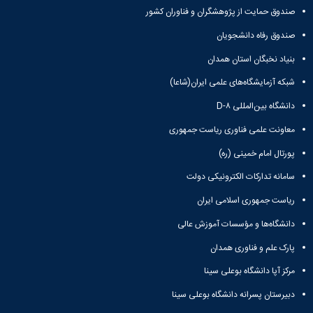
همایش‌ها
صندوق حمایت از پژوهشگران و فناوران کشور
انتشارات
صندوق رفاه دانشجویان
دانشگاه
نشر
بنیاد نخبگان استان همدان
کتب
مجلات
شبکه آزمایشگاه‌های علمی ایران(شاعا)
علمی
دانشگاه بین‌المللی D-۸
فصلنامه
معاونت
معاونت علمی فناوری ریاست جمهوری
پژوهش
پورتال امام خمینی (ره)
و
فناوری
سامانه تدارکات الکترونیکی دولت
ریاست جمهوری اسلامی ایران
دانشگاه‌ها و مؤسسات آموزش عالی
پارک علم و فناوری همدان
مرکز آپا دانشگاه بوعلی سینا
دبیرستان پسرانه دانشگاه بوعلی سینا