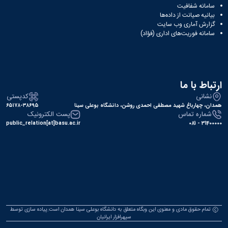
سامانه شفافیت
بیانیه صیانت از داده‌ها
گزارش آماری وب‌ سایت
سامانه فوریت‌های اداری (فؤاد)
ارتباط با ما
نشانی
کدپستی
همدان، چهارباغ شهید مصطفی احمدی روشن، دانشگاه بوعلی سینا
۶۵۱۷۸-۳۸۶۹۵
شماره تماس
پست الکترونیک
public_relation[at]basu.ac.ir
31400000 - 081
تمام حقوق مادی و معنوی این وبگاه متعلق به دانشگاه بوعلی سینا همدان است.پیاده سازی توسط
سپهرافزار ایرانیان