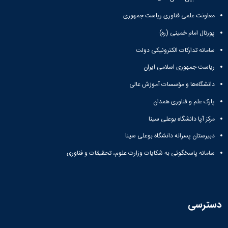
همایش‌ها
معاونت علمی فناوری ریاست جمهوری
انتشارات
دانشگاه
پورتال امام خمینی (ره)
نشر
کتب
سامانه تدارکات الکترونیکی دولت
مجلات
ریاست جمهوری اسلامی ایران
علمی
فصلنامه
دانشگاه‌ها و مؤسسات آموزش عالی
معاونت
پارک علم و فناوری همدان
پژوهش
و
مرکز آپا دانشگاه بوعلی سینا
فناوری
دبیرستان پسرانه دانشگاه بوعلی سینا
سامانه پاسخگوئی به شکایات وزارت علوم، تحقیقات و فناوری
دسترسی