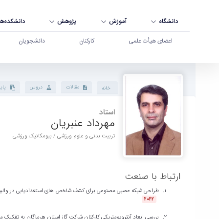
دانشگاه
آموزش
پژوهش
دانشکده‌ها
اعضای هیأت علمی
کارکنان
دانشجویان
پروفایل استاد - دانشگاه بوعلی سینا همدان
مقالات
دروس
پایا
خانه
استاد
مهرداد عنبریان
تربیت بدنی و علوم ورزشی / بیومکانیک ورزشی
ارتباط با صنعت
طراحی شبکه عصبی مصنوعی برای کشف شاخص های استعدادیابی در والیب
2022
بررسی ابعاد آنتروپومتریکی کارکنان شرکت گاز استان هرمزگان به تفکیک