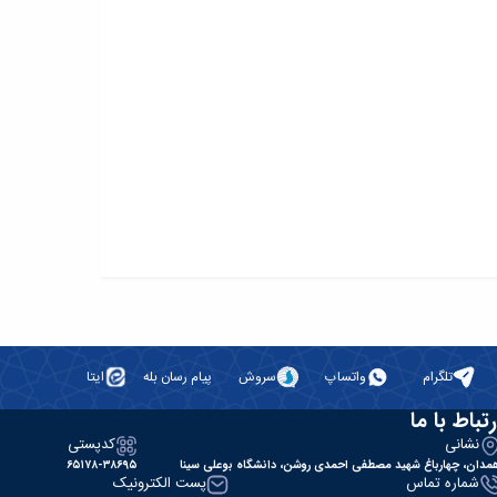
تلگرام
واتساپ
سروش
پیام رسان بله
ایتا
رتباط با ما
نشانی
کدپستی
مدان، چهارباغ شهید مصطفی احمدی روشن، دانشگاه بوعلی سینا
۶۵۱۷۸-۳۸۶۹۵
شماره تماس
پست الکترونیک