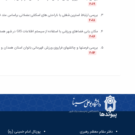
2019
بررسی ارتباط استرین شغلی با ناراحتی های اسکلتی-عضلانی براساس متد ROSA در کارکنان اداری دانشگاه بوعلی سینا
2018
مکان یابی فضاهای ورزشی با استفاده از سیستم اطلاعات GIS در شهر همدان
2016
بررسی فرصتها و چالشهای فراروی ورزش قهرمانی بانوان استان همدان و ار
2014
پیوندها
دفتر مقام معظم رهبری
پورتال امام خمینی (ره)